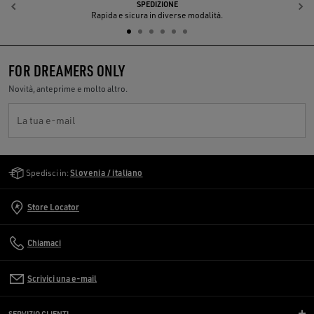
SPEDIZIONE
Indietro
A
Rapida e sicura in diverse modalità.
FOR DREAMERS ONLY
Novità, anteprime e molto altro.
La tua e-mail
Golden Goose Services
Spedisci in:
Slovenia / italiano
Store Locator
Chiamaci
Scrivici una e-mail