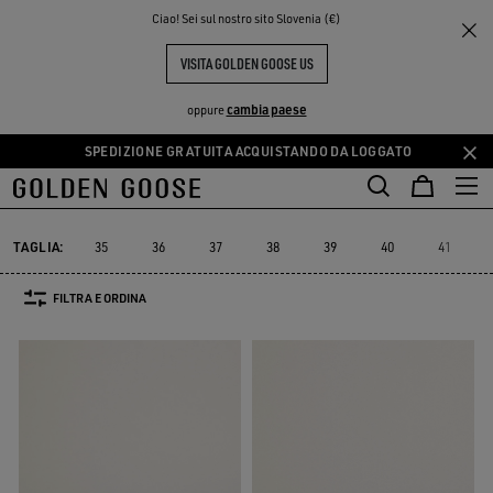
THE
Ciao! Sei sul nostro sito Slovenia (€)
Uomo
Sneakers
Sostenibile
PERIENCE
COMMUNITY
YATAY UOMO
VISITA GOLDEN GOOSE US
4 PRODOTTI
cambia paese
oppure
SPEDIZIONE GRATUITA ACQUISTANDO DA LOGGATO
Vai
Vai
Must-have
Suede Selection
Limited Edition
Snea
al
al
Sostenibile
Must-have
Suede Selection
Limited Edition
Sne
r
Sostenibile
contenuto
contenuto
principale
del
TAGLIA:
35
36
37
38
39
40
41
piè
di
FILTRA E ORDINA
pagina