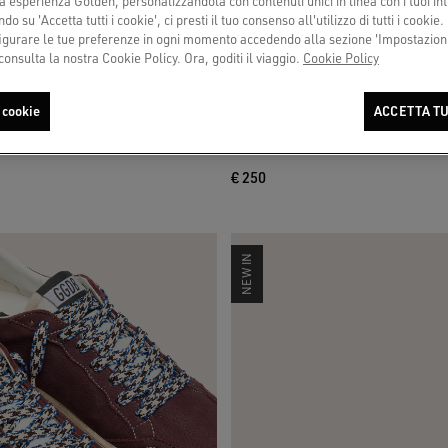
a esperienza Golden, personalizzandola con contenuti unici in linea con i tuoi int
do su 'Accetta tutti i cookie', ci presti il tuo consenso all'utilizzo di tutti i cookie.
urare le tue preferenze in ogni momento accedendo alla sezione 'Impostazioni
consulta la nostra Cookie Policy. Ora, goditi il viaggio.
Cookie Policy
 cookie
ACCETTA TU
in suede grigio chiaro con stella in
Skins laccio bianco arricciato con appli
a forma di fiore
€ 250
NEW IN