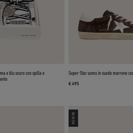
ema e blu scuro con spilla e
Super-Star uomo in suede marrone con
gento
€ 495
NEW IN