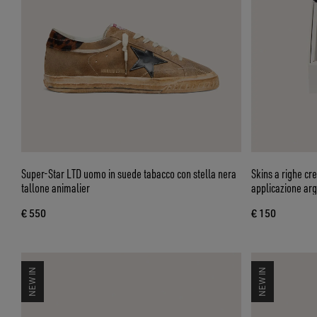
Super-Star LTD uomo in suede tabacco con stella nera
Skins a righe cr
tallone animalier
applicazione ar
€ 550
€ 150
NEW IN
NEW IN