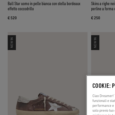
Ball Star uomo in pelle bianca con stella bordeaux
Skins a righe nei
effetto coccodrillo
perline a forma d
€ 520
€ 250
NEW IN
NEW IN
COOKIE: 
Ciao Dreamer! T
funzionali e sta
performance e il
solo previo tuo 