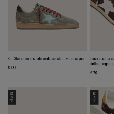
Ball Star uomo in suede verde con stella verde acqua
Lacci in corda c
dettagli argento
€ 535
€ 70
NEW IN
NEW IN