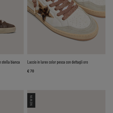
 stella bianca
Laccio in lurex color pesca con dettagli oro
€ 70
NEW IN