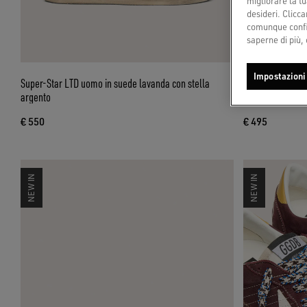
migliorare la tu
desideri. Cliccan
comunque config
saperne di più, 
Impostazioni
Super-Star LTD uomo in suede lavanda con stella
Super-Star uomo 
argento
pelle bianca
€ 550
€ 495
NEW IN
NEW IN