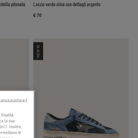
stella pitonata
Laccio verde oliva con dettagli argento
€ 70
NEW IN
 senza accettare X
finalità
ca la sua
ci'). Inoltre,
permettono di