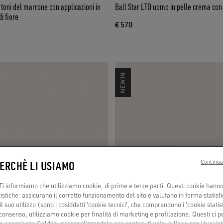
 toni del marrone con applicazioni in
Ball Star LTD uomo in pelle crema con 
i fiore
€ 570
NEW IN
PERCHÈ LI USIAMO
Continua
i informiamo che utilizziamo cookie, di prime e terze parti. Questi cookie hanno 
tistiche: assicurano il corretto funzionamento del sito e valutano in forma statisti
 suo utilizzo (sono i cosiddetti 'cookie tecnici', che comprendono i 'cookie statisti
consenso, utilizziamo cookie per finalità di marketing e profilazione. Questi ci 