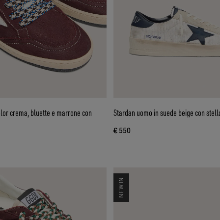
olor crema, bluette e marrone con
Stardan uomo in suede beige con stell
€ 550
NEW IN