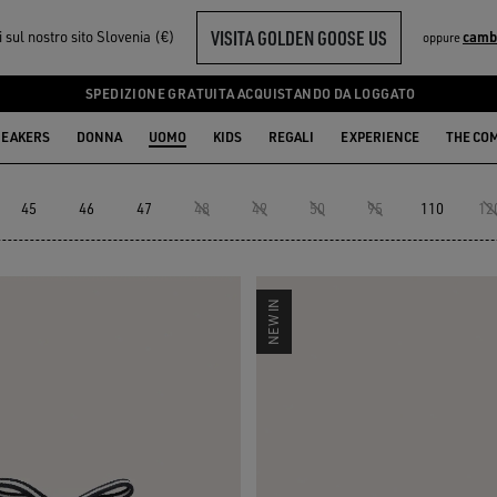
VISITA GOLDEN GOOSE US
i sul nostro sito Slovenia (€)
camb
oppure
SPEDIZIONE GRATUITA ACQUISTANDO DA LOGGATO
EAKERS
DONNA
UOMO
KIDS
REGALI
EXPERIENCE
THE CO
45
46
47
48
49
50
95
110
12
NEW IN