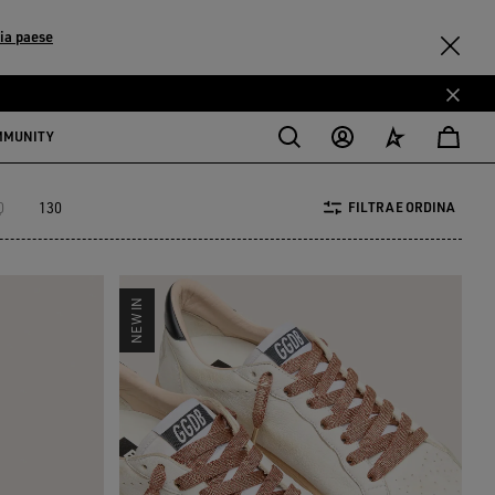
ia paese
MMUNITY
0
130
FILTRA E ORDINA
NEW IN