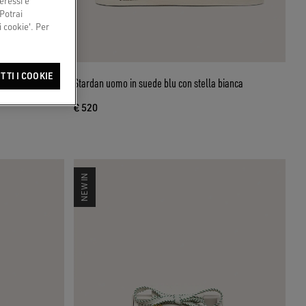
eressi e
 Potrai
 cookie'. Per
TTI I COOKIE
cazioni in perle
Stardan uomo in suede blu con stella bianca
€ 520
NEW IN