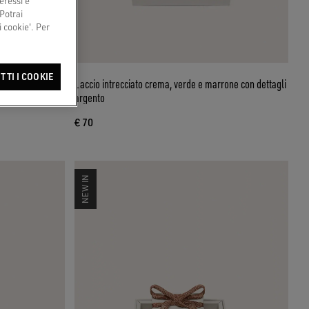
eressi e
 Potrai
 cookie'. Per
TTI I COOKIE
ella leo
Laccio intrecciato crema, verde e marrone con dettagli
argento
€ 70
NEW IN