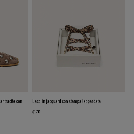
antracite con
Lacci in jacquard con stampa leopardata
€ 70