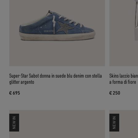
Super-Star Sabot donna in suede blu denim con stella
Skins laccio bian
glitter argento
a forma di fiore
€ 695
€ 250
NEW IN
NEW IN