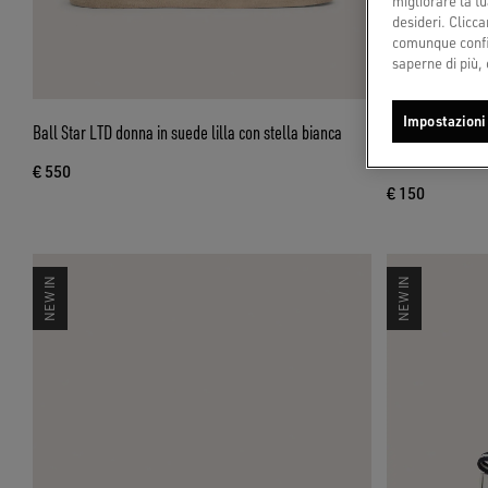
migliorare la tu
desideri. Cliccan
comunque config
saperne di più, 
Impostazioni
Ball Star LTD donna in suede lilla con stella bianca
Skins laccio in 
e tre spille appl
€ 550
€ 150
NEW IN
NEW IN