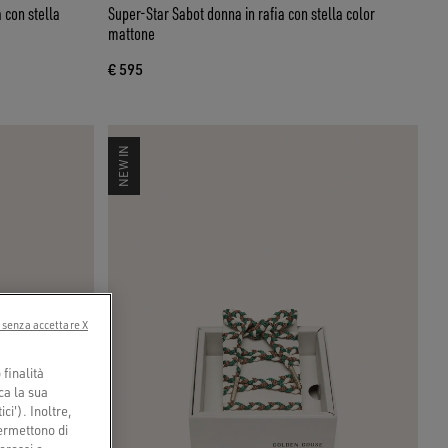
 con stella
Super-Star Sabot donna in rafia con stella color
mattone
€ 595
NEW IN
 senza accettare X
finalità
ca la sua
ci'). Inoltre,
permettono di