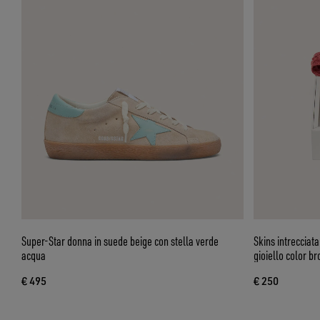
Super-Star donna in suede beige con stella verde
Skins intrecciata
acqua
gioiello color b
€ 495
€ 250