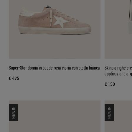
Super-Star donna in suede rosa cipria con stella bianca
Skins a righe cr
applicazione ar
€ 495
€ 150
NEW IN
NEW IN