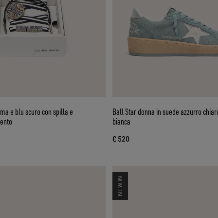
ema e blu scuro con spilla e
Ball Star donna in suede azzurro chiar
gento
bianca
€ 520
NEW IN