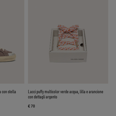
 con stella
Lacci puffy multicolor verde acqua, lilla e arancione
con dettagli argento
€ 70