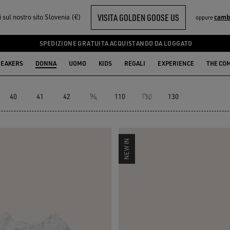
VISITA GOLDEN GOOSE US
i sul nostro sito Slovenia (€)
camb
oppure
SPEDIZIONE GRATUITA ACQUISTANDO DA LOGGATO
EAKERS
DONNA
UOMO
KIDS
REGALI
EXPERIENCE
THE CO
40
41
42
95
110
120
130
NEW IN