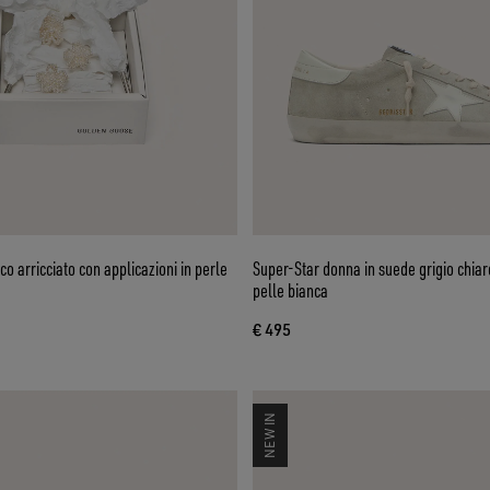
co arricciato con applicazioni in perle
Super-Star donna in suede grigio chiaro
pelle bianca
€ 495
NEW IN