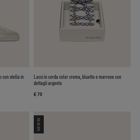
 con stella in
Lacci in corda color crema, bluette e marrone con
dettagli argento
€ 70
NEW IN