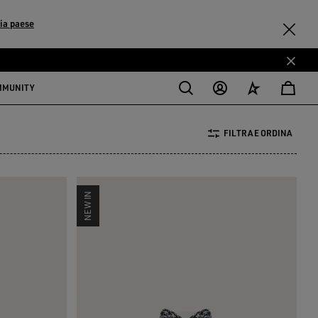
ia paese
MMUNITY
FILTRA E ORDINA
NEW IN