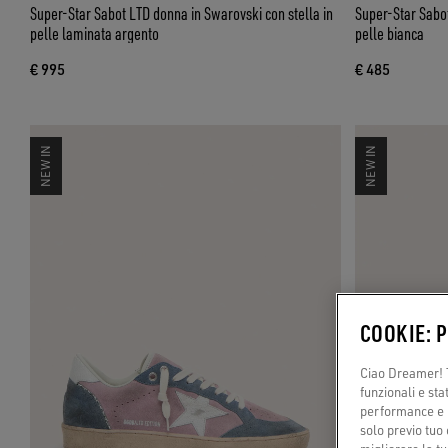
Super-Star Sabot LTD donna in Swarovski con stella in
Super-Star Sabot
pelle laminata argento
pelle bianca
€ 995
€ 485
NEW IN
NEW IN
COOKIE: 
Ciao Dreamer! T
funzionali e sta
performance e il
solo previo tuo 