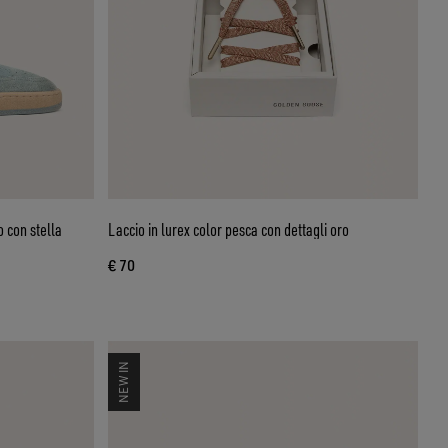
o con stella
Laccio in lurex color pesca con dettagli oro
€ 70
NEW IN