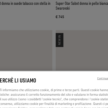
 donna in suede tabacco con stella in
Super-Star Sabot donna in pelle bianca
Swarovski
€ 745
NEW IN
PERCHÈ LI USIAMO
Continua
i informiamo che utilizziamo cookie, di prime e terze parti. Questi cookie hanno 
tistiche: assicurano il corretto funzionamento del sito e valutano in forma statisti
 suo utilizzo (sono i cosiddetti 'cookie tecnici', che comprendono i 'cookie statisti
consenso, utilizziamo cookie per finalità di marketing e profilazione. Questi ci 