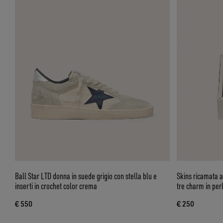
Ball Star LTD donna in suede grigio con stella blu e
Skins ricamata a
inserti in crochet color crema
tre charm in perl
€ 550
€ 250