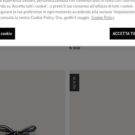
a esperienza Golden, personalizzandola con contenuti unici in linea con i tuoi int
do su 'Accetta tutti i cookie', ci presti il tuo consenso all'utilizzo di tutti i cookie.
urare le tue preferenze in ogni momento accedendo alla sezione 'Impostazioni
consulta la nostra Cookie Policy. Ora, goditi il viaggio.
Cookie Policy
 cookie
ACCETTA TU
mohair color crema con perline argento
Super-Star donna in suede beige con st
icate
€ 550
NEW IN