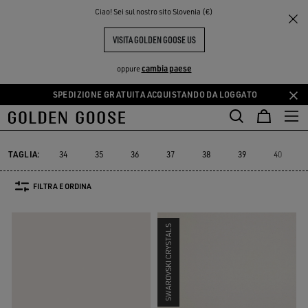
THE
Ciao! Sei sul nostro sito Slovenia (€)
Donna
Sneakers
Stardan
PERIENCE
COMMUNITY
STARDAN DONNA
VISITA GOLDEN GOOSE US
25 PRODOTTI
cambia paese
oppure
SPEDIZIONE GRATUITA ACQUISTANDO DA LOGGATO
Vai
Vai
al
al
Stardan
Slide
Purestar
Dad-Star
Super-Star Sabot
Sky-S
Slide
Purestar
Dad-Star
Super-Star Sabot
Sky-
Stardan
contenuto
contenuto
principale
del
TAGLIA:
34
35
36
37
38
39
40
piè
di
FILTRA E ORDINA
pagina
SWAROVSKI CRYSTALS