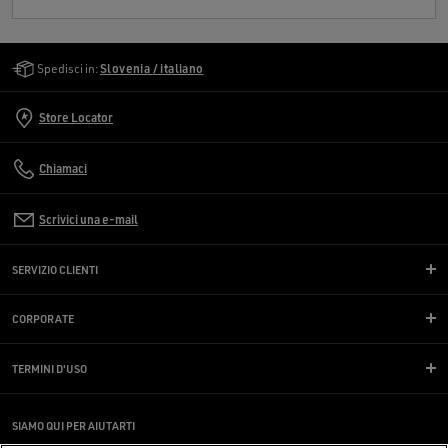
Golden Goose Services
Spedisci in:
Slovenia / italiano
Store Locator
Chiamaci
Scrivici una e-mail
SERVIZIO CLIENTI
CORPORATE
TERMINI D'USO
SIAMO QUI PER AIUTARTI