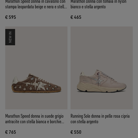
Marathon Speed Donna in cavallino con
Marathon Donna con tomaia in nylon
stampa leopardata beige e nera e stella
bianco e stella argento
in pelle nera
€ 595
€ 465
NEW IN
Marathon Speed donna in suede grigio
Running Sole donna in pelle rosa cipria
antracite con stella bianca e borchie
con stella argento
metalliche
€ 765
€ 550