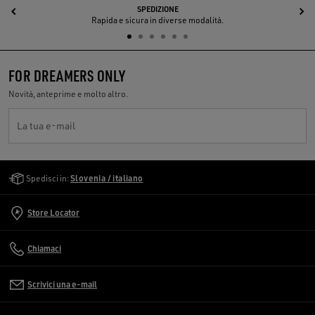
SPEDIZIONE
Indietro
A
Rapida e sicura in diverse modalità.
FOR DREAMERS ONLY
Novità, anteprime e molto altro.
La tua e-mail
Golden Goose Services
Spedisci in:
Slovenia / italiano
Store Locator
Chiamaci
Scrivici una e-mail