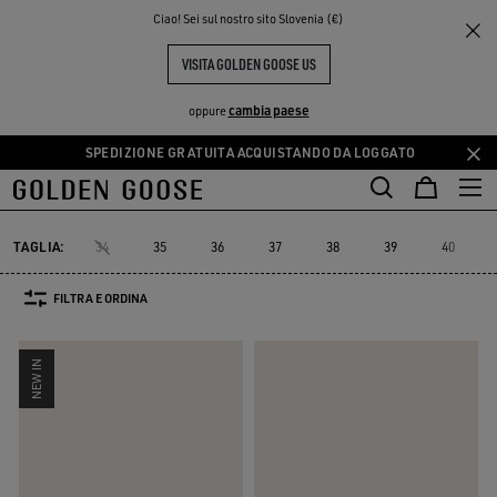
THE
Ciao! Sei sul nostro sito Slovenia (€)
Donna
Sneakers
SNEAKERS RUNNING
PERIENCE
COMMUNITY
SNEAKERS RUNNING DONNA
VISITA GOLDEN GOOSE US
60 PRODOTTI
cambia paese
oppure
SPEDIZIONE GRATUITA ACQUISTANDO DA LOGGATO
Vai
Vai
Platform
SNEAKERS RUNNING
Sneaker High-top
Vedi Tutto
al
al
Platform
SNEAKERS RUNNING
Sneaker High-top
contenuto
contenuto
principale
del
TAGLIA:
34
35
36
37
38
39
40
piè
di
FILTRA E ORDINA
pagina
NEW IN