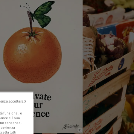
senza accettare X
tà funzionali e
ance e il suo
o tuo consenso,
esperienza
etta tutti i