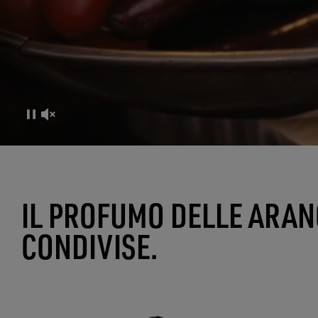
FRUTTERIA GOLDEN
IL PROFUMO DELLE ARANC
UN RITUALE DI CONN
CONDIVISE.