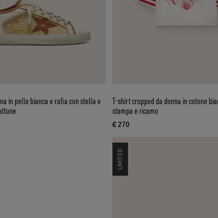
a in pelle bianca e rafia con stella e
T-shirt cropped da donna in cotone bi
attone
stampa e ricamo
€ 270
uale € 595
prezzo attuale € 270
LIMITED