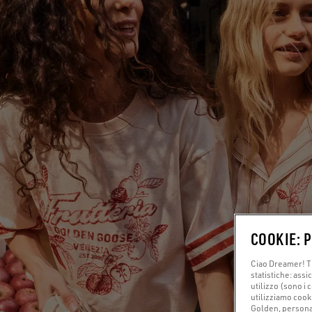
COOKIE: 
Ciao Dreamer! Ti
statistiche: assi
utilizzo (sono i 
utilizziamo cook
Golden, personali