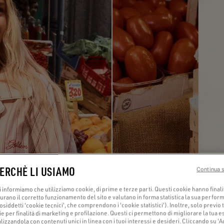
PERCHÈ LI USIAMO
Continua 
 informiamo che utilizziamo cookie, di prime e terze parti. Questi cookie hanno finali
curano il corretto funzionamento del sito e valutano in forma statistica la sua perform
cosiddetti 'cookie tecnici', che comprendono i 'cookie statistici'). Inoltre, solo previ
ie per finalità di marketing e profilazione. Questi ci permettono di migliorare la tua 
zzandola con contenuti unici in linea con i tuoi interessi e desideri. Cliccando su 'Acc