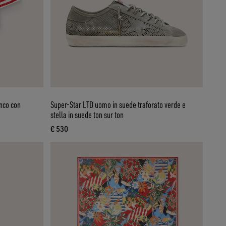
anco con
Super-Star LTD uomo in suede traforato verde e
stella in suede ton sur ton
€ 530
prezzo attuale € 530