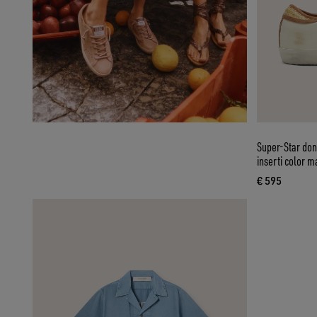
Super-Star donn
inserti color m
€ 595
prezzo att