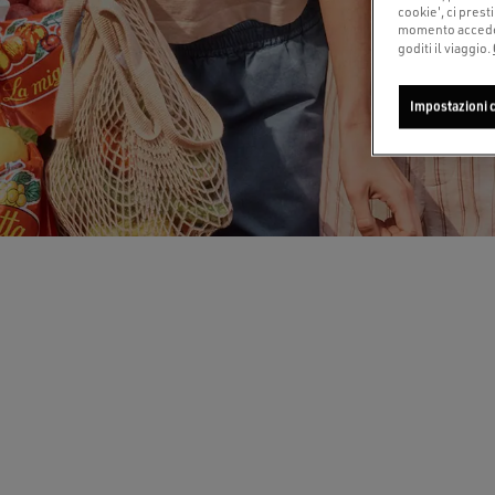
cookie', ci prest
momento accedend
goditi il viaggio.
Impostazioni 