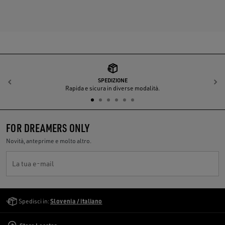
SPEDIZIONE
Indietro
A
Rapida e sicura in diverse modalità.
FOR DREAMERS ONLY
Novità, anteprime e molto altro.
La tua e-mail
Golden Goose Services
Spedisci in:
Slovenia / italiano