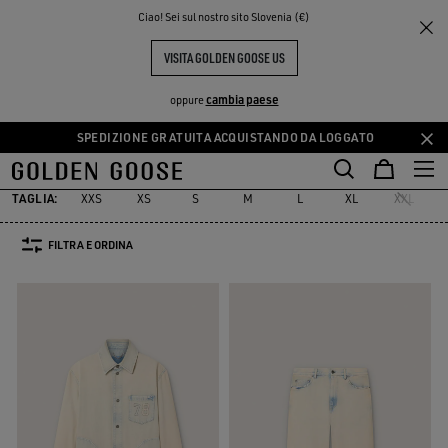
THE
Ciao! Sei sul nostro sito Slovenia (€)
Uomo
Abbigliamento
Denim
PERIENCE
COMMUNITY
SELEZIONE DENIM
VISITA GOLDEN GOOSE US
49 PRODOTTI
cambia paese
oppure
SPEDIZIONE GRATUITA ACQUISTANDO DA LOGGATO
Denim
Jeans & Pantaloni
Camicie
Blazer
Maglieria
Cappot
Vai
Vai
Denim
Jeans & Pantaloni
Camicie
Blazer
Maglieria
Cappo
al
al
contenuto
contenuto
TAGLIA:
XXS
XS
S
M
L
XL
XXL
principale
del
piè
FILTRA E ORDINA
di
pagina