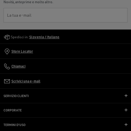
Novità, anteprime e molto altro.
La tua e-mail
Golden Goose Services
Spedisci in:
Slovenia / italiano
Store Locator
Chiamaci
Scrivici una e-mail
SERVIZIO CLIENTI
CORPORATE
TERMINI D'USO