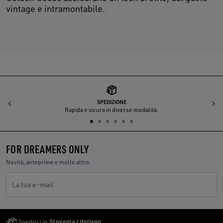
vintage e intramontabile.
SPEDIZIONE
Indietro
A
Rapida e sicura in diverse modalità.
FOR DREAMERS ONLY
Novità, anteprime e molto altro.
La tua e-mail
Golden Goose Services
Spedisci in:
Slovenia / italiano