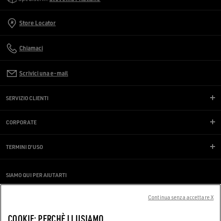
Store Locator
Chiamaci
Scrivici una e-mail
SERVIZIO CLIENTI
CORPORATE
TERMINI D'USO
SIAMO QUI PER AIUTARTI
Stai utilizzando uno screen reader e hai difficoltà?
Contattaci
Continua senza accettare X
COOKIE: PERCHÈ LI USIAMO