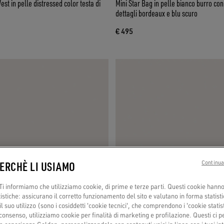
st in pelle distressed color testa di
Mini Star Bag in pelle bianco burro con stella nera e
dettagli bordeaux e blu scuro
€ 495
PERCHÈ LI USIAMO
Continua
i informiamo che utilizziamo cookie, di prime e terze parti. Questi cookie hanno 
tistiche: assicurano il corretto funzionamento del sito e valutano in forma statisti
 suo utilizzo (sono i cosiddetti 'cookie tecnici', che comprendono i 'cookie statisti
consenso, utilizziamo cookie per finalità di marketing e profilazione. Questi ci 