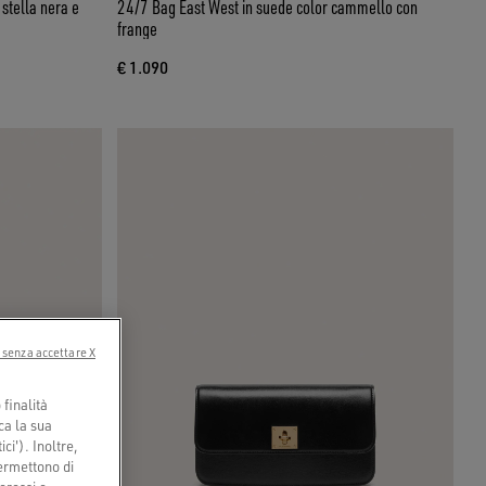
24/7 Bag East West in suede color cammello con
frange
€ 1.090
 senza accettare X
finalità
ca la sua
ci'). Inoltre,
permettono di