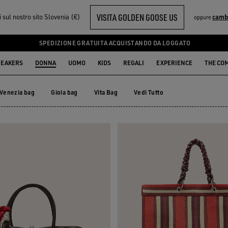
VISITA GOLDEN GOOSE US
i sul nostro sito Slovenia (€)
camb
oppure
SPEDIZIONE GRATUITA ACQUISTANDO DA LOGGATO
EAKERS
DONNA
UOMO
KIDS
REGALI
EXPERIENCE
THE CO
Venezia bag
Gioia bag
Vita Bag
Vedi Tutto
Venezia bag
Gioia bag
Vita Bag