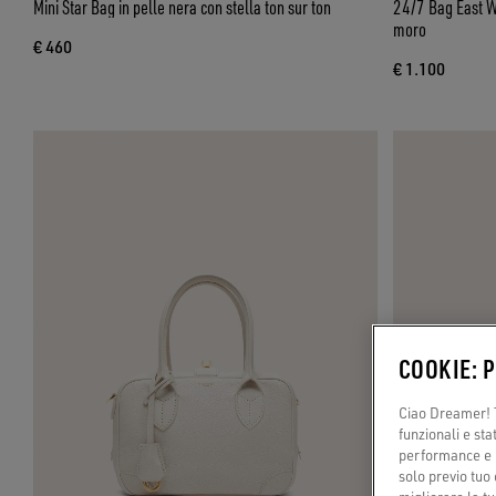
Mini Star Bag in pelle nera con stella ton sur ton
24/7 Bag East We
moro
€ 460
€ 1.100
COOKIE: 
Ciao Dreamer! T
funzionali e sta
performance e il
solo previo tuo 