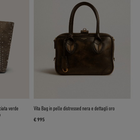
iata verde
Vita Bag in pelle distressed nera e dettagli oro
o
€ 995