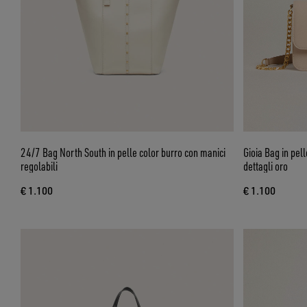
24/7 Bag North South in pelle color burro con manici
Gioia Bag in pell
regolabili
dettagli oro
€ 1.100
€ 1.100