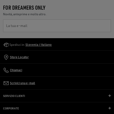
FOR DREAMERS ONLY
Novità, anteprime e molto altro.
La tua e-mail
Golden Goose Services
Spedisci in:
Slovenia / italiano
Store Locator
Chiamaci
Scrivici una e-mail
SERVIZIO CLIENTI
CORPORATE