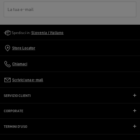
La tua e-mail
Golden Goose Services
Spedisci in:
Slovenia / italiano
Store Locator
Chiamaci
Scrivici una e-mail
SERVIZIO CLIENTI
CORPORATE
TERMINI D'USO