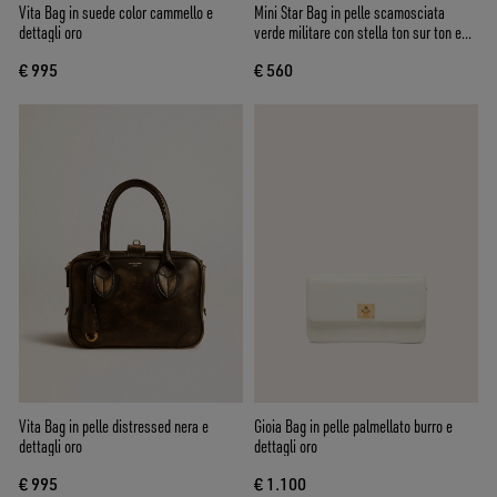
Vita Bag in suede color cammello e
Mini Star Bag in pelle scamosciata
dettagli oro
verde militare con stella ton sur ton e
borchie applicate
€ 995
€ 560
Vita Bag in pelle distressed nera e
Gioia Bag in pelle palmellato burro e
dettagli oro
dettagli oro
€ 995
€ 1.100