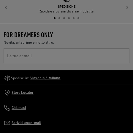
SPEDIZIONE
Indietro
A
Rapida e sicura in diverse modalità.
FOR DREAMERS ONLY
Novità, anteprime e molto altro.
La tua e-mail
Golden Goose Services
Spedisci in:
Slovenia / italiano
Store Locator
Chiamaci
Scrivici una e-mail