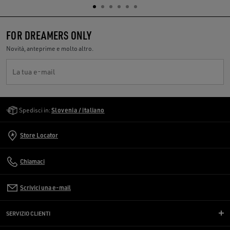
FOR DREAMERS ONLY
Novità, anteprime e molto altro.
La tua e-mail
Golden Goose Services
Spedisci in:
Slovenia / italiano
Store Locator
Chiamaci
Scrivici una e-mail
SERVIZIO CLIENTI