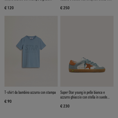
mascotte
pelle laminata arancione
€ 120
€ 250
T-shirt da bambino azzurra con stampa
Super-Star young in pelle bianca e
azzurro ghiaccio con stella in suede
€ 90
arancione
€ 230