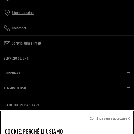
Store Locator
Chiamaci
Scrivici una e-mail
SERVIZIO CLIENTI
CORPORATE
TERMINI D'USO
SIAMO QUI PER AIUTARTI
Stai utilizzando uno screen reader e hai difficoltà?
Contattaci
Continua senza accettare X
COOKIE: PERCHÈ LI USIAMO