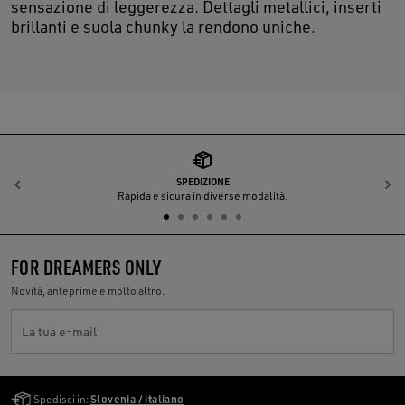
sensazione di leggerezza. Dettagli metallici, inserti
brillanti e suola chunky la rendono uniche.
SPEDIZIONE
Indietro
A
Rapida e sicura in diverse modalità.
FOR DREAMERS ONLY
Novità, anteprime e molto altro.
La tua e-mail
Golden Goose Services
Spedisci in:
Slovenia / italiano