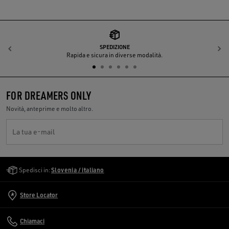
SPEDIZIONE
Indietro
A
Rapida e sicura in diverse modalità.
FOR DREAMERS ONLY
Novità, anteprime e molto altro.
La tua e-mail
Golden Goose Services
Spedisci in:
Slovenia / italiano
Store Locator
Chiamaci