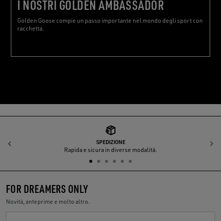
I NOSTRI GOLDEN AMBASSADOR
Golden Goose compie un passo importante nel mondo degli sport con
racchetta.
SPEDIZIONE
Indietro
A
Rapida e sicura in diverse modalità.
FOR DREAMERS ONLY
Novità, anteprime e molto altro.