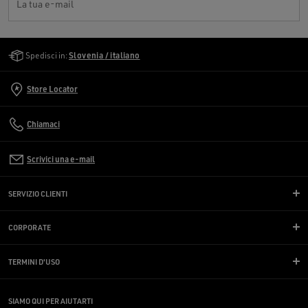
La tua e-mail
Golden Goose Services
Spedisci in:
Slovenia / italiano
Store Locator
Chiamaci
Scrivici una e-mail
SERVIZIO CLIENTI
CORPORATE
TERMINI D'USO
SIAMO QUI PER AIUTARTI