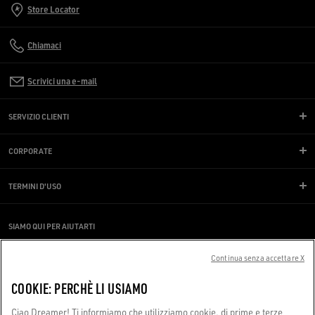
Store Locator
Chiamaci
Scrivici una e-mail
SERVIZIO CLIENTI
CORPORATE
TERMINI D'USO
SIAMO QUI PER AIUTARTI
Stai utilizzando uno screen reader e hai difficoltà?
Contattaci
Continua senza accettare X
COOKIE: PERCHÈ LI USIAMO
Made with ❤ in Venice.
Ciao Dreamer! Ti informiamo che utilizziamo cookie, di prime e terze