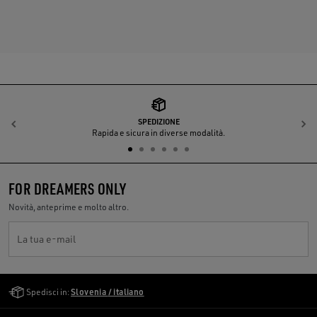
SPEDIZIONE
Indietro
A
Rapida e sicura in diverse modalità.
FOR DREAMERS ONLY
Novità, anteprime e molto altro.
La tua e-mail
Golden Goose Services
Spedisci in:
Slovenia / italiano