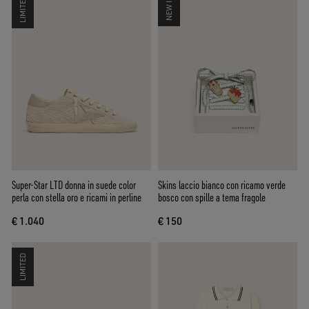
LIMITED
NEW IN
Super-Star LTD donna in suede color
Skins laccio bianco con ricamo verde
perla con stella oro e ricami in perline
bosco con spille a tema fragole
€ 1.040
€ 150
LIMITED