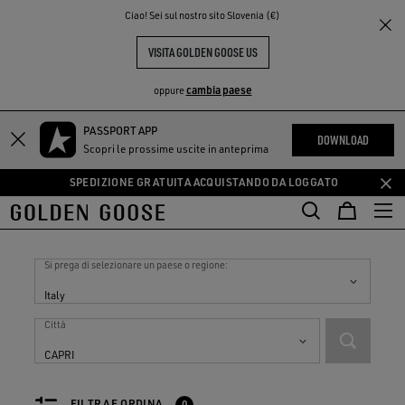
THE
Ciao! Sei sul nostro sito Slovenia (€)
PERIENCE
COMMUNITY
VISITA GOLDEN GOOSE US
cambia paese
oppure
PASSPORT APP
Vai
Vai
DOWNLOAD
Scopri le prossime uscite in anteprima
al
al
contenuto
contenuto
SPEDIZIONE GRATUITA ACQUISTANDO DA LOGGATO
principale
del
piè
Negozi in
Italy
di
pagina
Si prega di selezionare un paese o regione:
Italy
Città
CAPRI
FILTRA E ORDINA
0