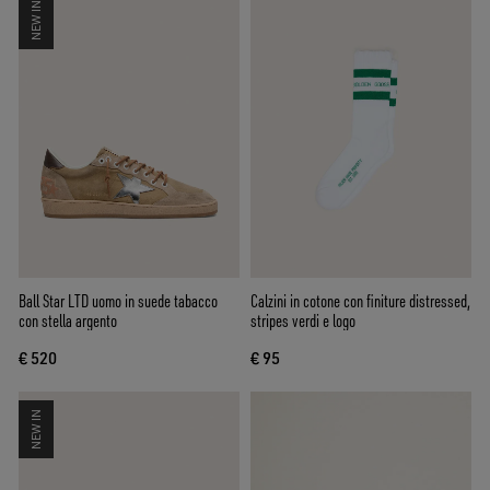
NEW IN
Ball Star LTD uomo in suede tabacco
Calzini in cotone con finiture distressed,
con stella argento
stripes verdi e logo
€ 520
€ 95
NEW IN