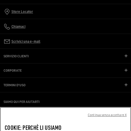
Store Locator
Chiamaci
Scrivici una e-mail
SERVIZIO CLIENTI
CORPORATE
TERMINI D'USO
SIAMO QUI PER AIUTARTI
Stai utilizzando uno screen reader e hai difficoltà?
Continua senza accettare X
Contattaci
COOKIE: PERCHÈ LI USIAMO