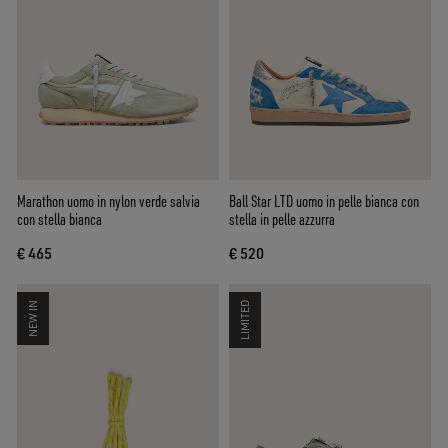
Marathon uomo in nylon verde salvia
Ball Star LTD uomo in pelle bianca con
con stella bianca
stella in pelle azzurra
€ 465
€ 520
NEW IN
LIMITED