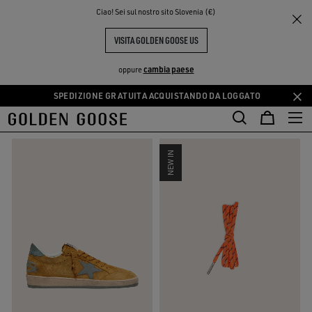
THE
Ciao! Sei sul nostro sito Slovenia (€)
Uomo
Colori di stagione
PERIENCE
COMMUNITY
COLORI DI STAGIONE
VISITA GOLDEN GOOSE US
25 PRODOTTI
cambia paese
oppure
SPEDIZIONE GRATUITA ACQUISTANDO DA LOGGATO
Vai
Vai
FILTRA E ORDINA
al
al
contenuto
contenuto
principale
del
NEW IN
piè
di
pagina