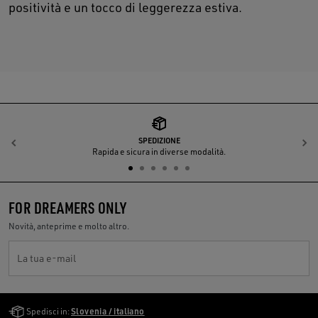
positività e un tocco di leggerezza estiva.
SPEDIZIONE
Indietro
A
Rapida e sicura in diverse modalità.
FOR DREAMERS ONLY
Novità, anteprime e molto altro.
La tua e-mail
Golden Goose Services
Spedisci in:
Slovenia / italiano