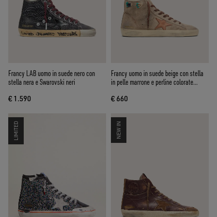
Francy LAB uomo in suede nero con
Francy uomo in suede beige con stella
stella nera e Swarovski neri
in pelle marrone e perline colorate
applicate
€ 1.590
€ 660
LIMITED
NEW IN