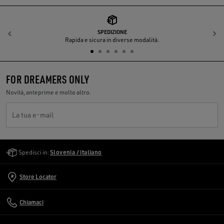
SPEDIZIONE
Indietro
A
Rapida e sicura in diverse modalità.
FOR DREAMERS ONLY
Novità, anteprime e molto altro.
La tua e-mail
Golden Goose Services
Spedisci in:
Slovenia / italiano
Store Locator
Chiamaci