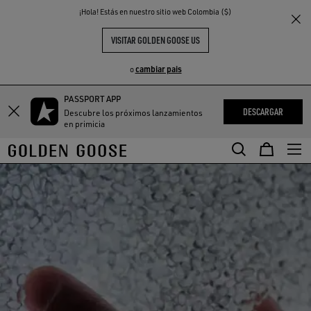
THE
¡Hola! Estás en nuestro sitio web Colombia ($)
S
EXPERIENCIAS
COMMUNITY
VISITAR GOLDEN GOOSE US
cambiar pais
o
PASSPORT APP
DESCARGAR
Descubre los próximos lanzamientos
en primicia