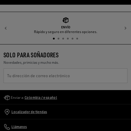
ENVÍO
Anterior
S
Rápido y seguro en diferentes opciones.
SOLO PARA SOÑADORES
Novedades, primicias y mucho más.
Tu dirección de correo electrónico
Golden Goose Services
Enviar a:
Colombia / español
Localizador de tiendas
Llámanos