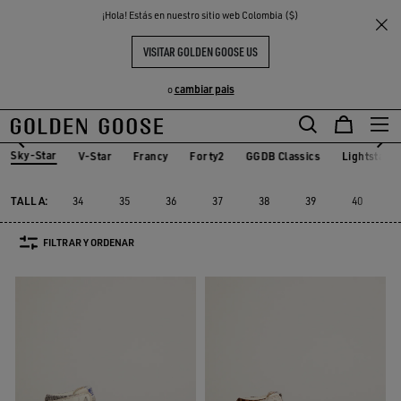
THE
¡Hola! Estás en nuestro sitio web Colombia ($)
Mujer
Sneakers
Sky-Star
S
EXPERIENCIAS
COMMUNITY
SKY-STAR MUJER
VISITAR GOLDEN GOOSE US
9 PRODUCTOS
cambiar pais
o
Sky-Star
V-Star
Francy
Forty2
GGDB Classics
Lightstar
t
V-Star
Francy
Forty2
GGDB Classics
Lightstar
Sky-Star
TALLA:
34
35
36
37
38
39
40
FILTRAR Y ORDENAR