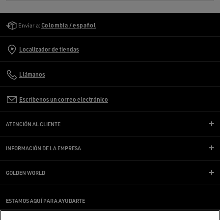
Golden Goose Services
Enviar a:
Colombia / español
Localizador de tiendas
Llámanos
Escríbenos un correo electrónico
ATENCIÓN AL CLIENTE
INFORMACIÓN DE LA EMPRESA
GOLDEN WORLD
ESTAMOS AQUÍ PARA AYUDARTE
¿Estás usando un lector de pantalla y estás teniendo problemas?