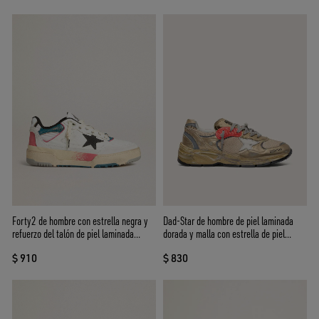
Forty2 de hombre con estrella negra y
Dad-Star de hombre de piel laminada
refuerzo del talón de piel laminada
dorada y malla con estrella de piel
plateada
blanca y refuerzo del talón de piel
$ 910
$ 830
dorada