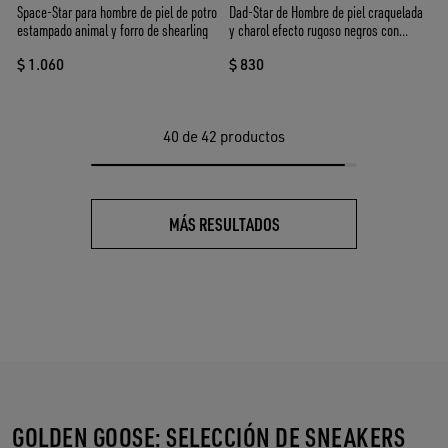
Space-Star para hombre de piel de potro
Dad-Star de Hombre de piel craquelada
estampado animal y forro de shearling
y charol efecto rugoso negros con
estrella y refuerzo del talón negros
$ 1.060
$ 830
40
de 42 productos
MÁS RESULTADOS
GOLDEN GOOSE: SELECCIÓN DE SNEAKERS