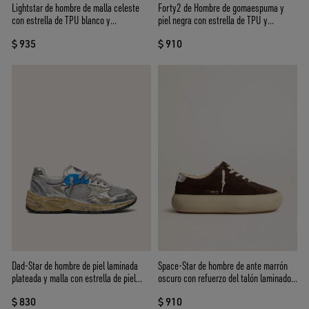
Lightstar de hombre de malla celeste
Forty2 de Hombre de gomaespuma y
con estrella de TPU blanco y
piel negra con estrella de TPU y
aplicaciones bio-based plateadas
refuerzo del talón de piel negra
$ 935
$ 910
Dad-Star de hombre de piel laminada
Space-Star de hombre de ante marrón
plateada y malla con estrella de piel
oscuro con refuerzo del talón laminado
blanca y refuerzo del talón plateado
plateado
$ 830
$ 910