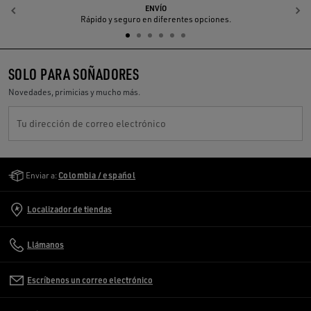
ENVÍO
Anterior
S
Rápido y seguro en diferentes opciones.
SOLO PARA SOÑADORES
Novedades, primicias y mucho más.
Tu dirección de correo electrónico
Golden Goose Services
Enviar a:
Colombia / español
Localizador de tiendas
Llámanos
Escríbenos un correo electrónico