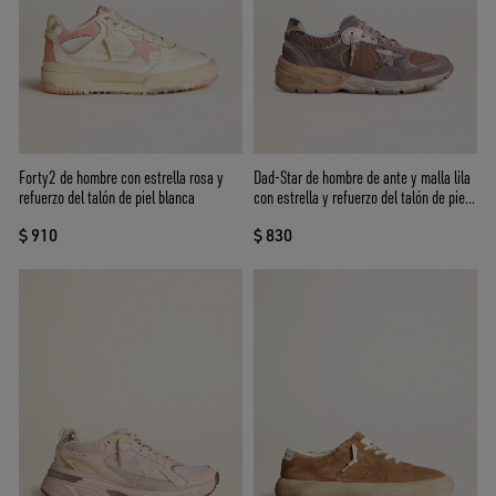
Forty2 de hombre con estrella rosa y
Dad-Star de hombre de ante y malla lila
refuerzo del talón de piel blanca
con estrella y refuerzo del talón de piel
laminada
$ 910
$ 830