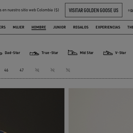
VISITAR GOLDEN GOOSE US
s en nuestro sitio web Colombia ($)
c
o
ERS
MUJER
HOMBRE
JUNIOR
REGALOS
EXPERIENCIAS
TH
Dad-Star
True-Star
Mid Star
V-Star
-Star
True-Star
Mid Star
V-Star
46
47
48
49
50