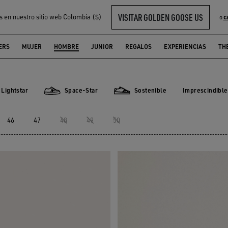
VISITAR GOLDEN GOOSE US
s en nuestro sitio web Colombia ($)
c
o
ERS
MUJER
HOMBRE
JUNIOR
REGALOS
EXPERIENCIAS
TH
Lightstar
Space-Star
Sostenible
Imprescindible
Imprescindi
star
Space-Star
Sostenible
46
47
48
49
50