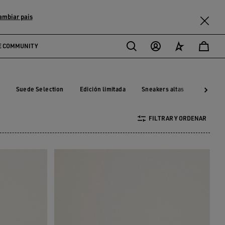
ambiar pais
E COMMUNITY
Suede Selection
Edición limitada
Sneakers altas
SNEAKE
ble
Suede Selection
Edición limitada
Sneakers altas
SNEAK
FILTRAR Y ORDENAR