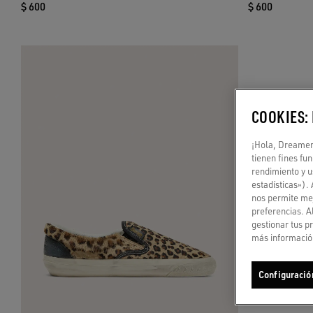
$ 600
$ 600
COOKIES:
¡Hola, Dreamer!
tienen fines fu
rendimiento y u
estadísticas»).
nos permite mej
preferencias. A
gestionar tus p
más información
Configuració