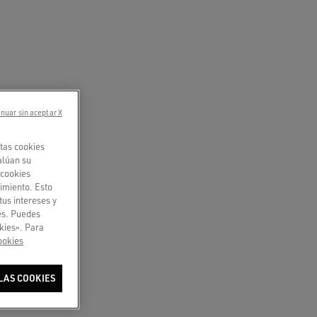
nuar sin aceptar X
tas cookies
alúan su
«cookies
imiento. Esto
tus intereses y
ies. Puedes
kies». Para
ookies
LAS COOKIES