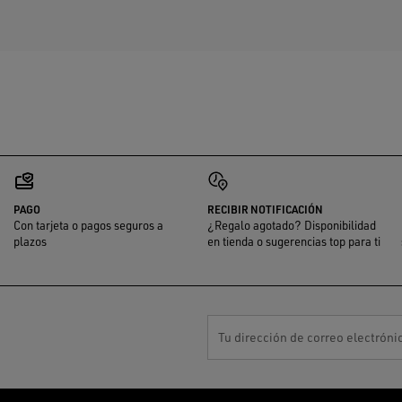
PAGO
RECIBIR NOTIFICACIÓN
Con tarjeta o pagos seguros a
¿Regalo agotado? Disponibilidad
plazos
en tienda o sugerencias top para ti
Tu dirección de correo electróni