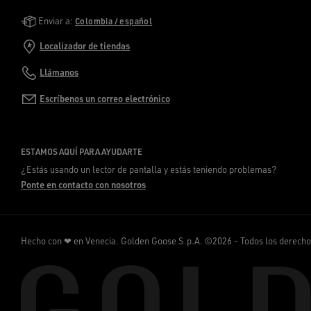
Golden Goose Services
Enviar a:
Colombia / español
Localizador de tiendas
Llámanos
Escríbenos un correo electrónico
ESTAMOS AQUÍ PARA AYUDARTE
¿Estás usando un lector de pantalla y estás teniendo problemas?
Ponte en contacto con nosotros
Hecho con ❤ en Venecia.
Golden Goose S.p.A. ©2026 - Todos los derech