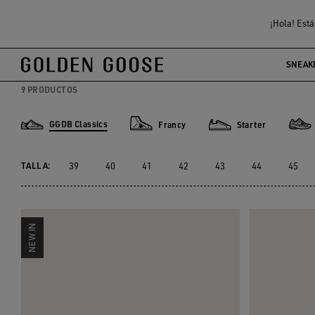
Hombre
Sneakers
GGDB Classics
¡Hola! Está
GGDB CLASSIC HOMBRE
SNEAK
9 PRODUCTOS
GGDB Classics
Francy
Starter
GGDB Classics
Francy
Starter
Light
TALLA:
39
40
41
42
43
44
45
NEW IN