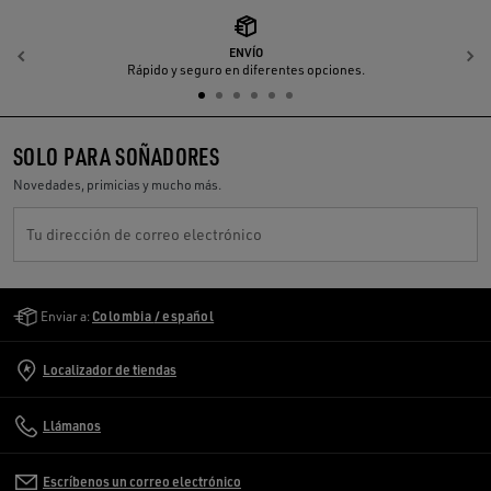
ENVÍO
Anterior
S
Rápido y seguro en diferentes opciones.
SOLO PARA SOÑADORES
Novedades, primicias y mucho más.
Tu dirección de correo electrónico
Golden Goose Services
Enviar a:
Colombia / español
Localizador de tiendas
Llámanos
Escríbenos un correo electrónico