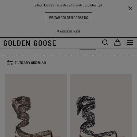
THE
¡Hola! Estás en nuestro sitio web Colombia ($)
Mujer
Calzado
Sandalias
S
EXPERIENCIAS
COMMUNITY
SANDALIAS MUJER
VISITAR GOLDEN GOOSE US
8 PRODUCTOS
cambiar pais
o
tas y Botines
Mocasines & Bailarinas
Sandalias
Ver Todo
otas y Botines
Mocasines & Bailarinas
Sandalias
FILTRAR Y ORDENAR