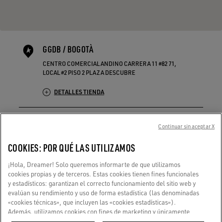
GGDB / BOGOTÀ
CENTRO COMERCIAL ANDINO CARRERA 11 #82 71,
LOCAL #2 PISO 2 PLAZA DESCUBRE
DETALLES TIENDA
Continuar sin aceptar X
COOKIES: POR QUÉ LAS UTILIZAMOS
ENVÍO
Anterior
S
Rápido y seguro en diferentes opciones.
¡Hola, Dreamer! Solo queremos informarte de que utilizamos
cookies propias y de terceros. Estas cookies tienen fines funcionales
y estadísticos: garantizan el correcto funcionamiento del sitio web y
SOLO PARA SOÑADORES
evalúan su rendimiento y uso de forma estadística (las denominadas
«cookies técnicas», que incluyen las «cookies estadísticas»).
Novedades, primicias y mucho más.
Además, utilizamos cookies con fines de marketing y únicamente
con tu consentimiento. Esto nos permite mejorar tu experiencia