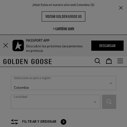
THE
¡Hola! Estás en nuestro sitio web Colombia ($)
S
EXPERIENCIAS
COMMUNITY
VISITAR GOLDEN GOOSE US
cambiar pais
o
PASSPORT APP
DESCARGAR
Descubre los próximos lanzamientos
en primicia
Tiendas en
Colombia
Seleccione un país o región:
Colombia
Localidad
FILTRAR Y ORDENAR
0