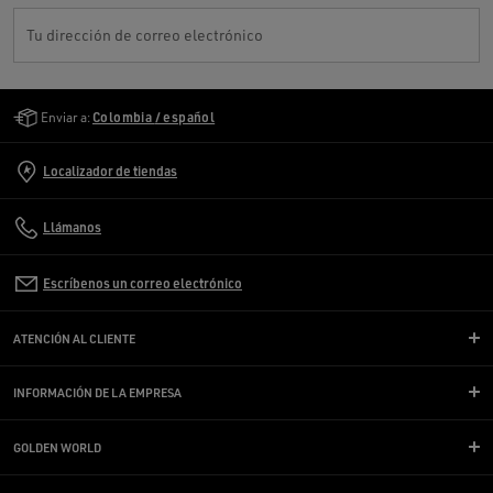
Tu dirección de correo electrónico
Golden Goose Services
Enviar a:
Colombia / español
Localizador de tiendas
Llámanos
Escríbenos un correo electrónico
ATENCIÓN AL CLIENTE
INFORMACIÓN DE LA EMPRESA
GOLDEN WORLD