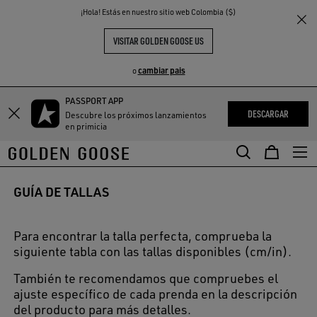
THE
¡Hola! Estás en nuestro sitio web Colombia ($)
S
EXPERIENCIAS
COMMUNITY
VISITAR GOLDEN GOOSE US
cambiar pais
o
PASSPORT APP
DESCARGAR
Descubre los próximos lanzamientos
en primicia
GUÍA DE TALLAS
Para encontrar la talla perfecta, comprueba la
siguiente tabla con las tallas disponibles (cm/in).
También te recomendamos que compruebes el
ajuste específico de cada prenda en la descripción
del producto para más detalles.