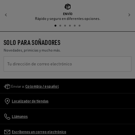
ENVÍO
Anterior
S
Rápido y seguro en diferentes opciones.
SOLO PARA SOÑADORES
Novedades, primicias y mucho más.
Tu dirección de correo electrónico
Golden Goose Services
Enviar a:
Colombia / español
Localizador de tiendas
Llámanos
Escríbenos un correo electrónico