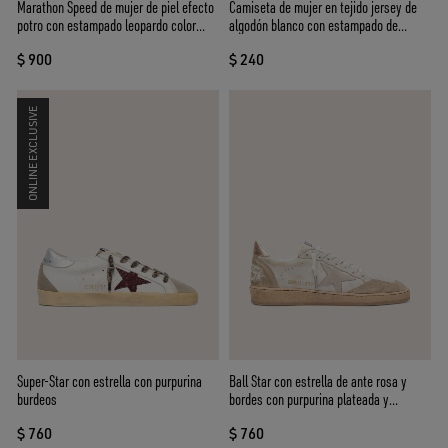
Marathon Speed de mujer de piel efecto
Camiseta de mujer en tejido jersey de
potro con estampado leopardo color
algodón blanco con estampado de
beige y negro y estrella de piel negra
estrella
$ 900
$ 240
ONLINE EXCLUSIVE
Super-Star con estrella con purpurina
Ball Star con estrella de ante rosa y
burdeos
bordes con purpurina plateada y
refuerzo del talón oro rosa
$ 760
$ 760