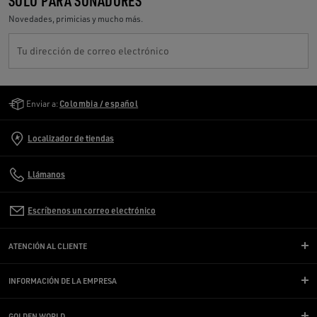
SOLO PARA SOÑADORES
Novedades, primicias y mucho más.
Tu dirección de correo electrónico
Golden Goose Services
Enviar a:
Colombia / español
Localizador de tiendas
Llámanos
Escríbenos un correo electrónico
ATENCIÓN AL CLIENTE
INFORMACIÓN DE LA EMPRESA
GOLDEN WORLD