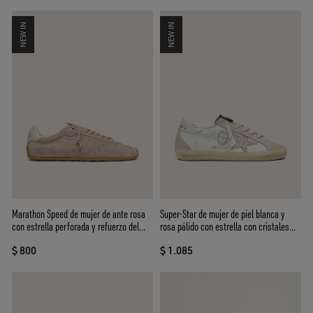
NEW IN
NEW IN
Marathon Speed de mujer de ante rosa
Super-Star de mujer de piel blanca y
con estrella perforada y refuerzo del
rosa pálido con estrella con cristales
talón de piel blanca
Swarovski plateados
$ 800
$ 1.085