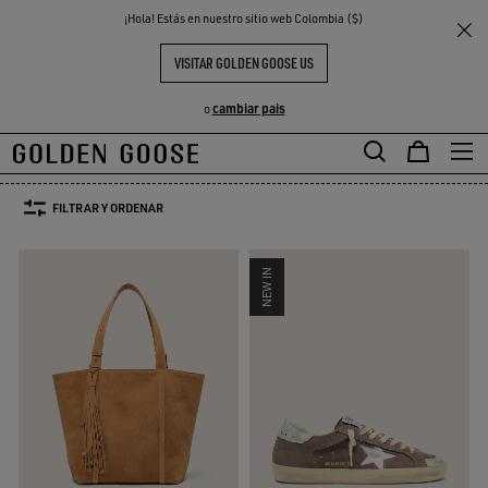
THE
¡Hola! Estás en nuestro sitio web Colombia ($)
Regalos
Regalos para ella
S
EXPERIENCIAS
COMMUNITY
REGALOS PARA LAS FIESTAS PARA
VISITAR GOLDEN GOOSE US
ELLA
cambiar pais
o
121 PRODUCTOS
FILTRAR Y ORDENAR
NEW IN