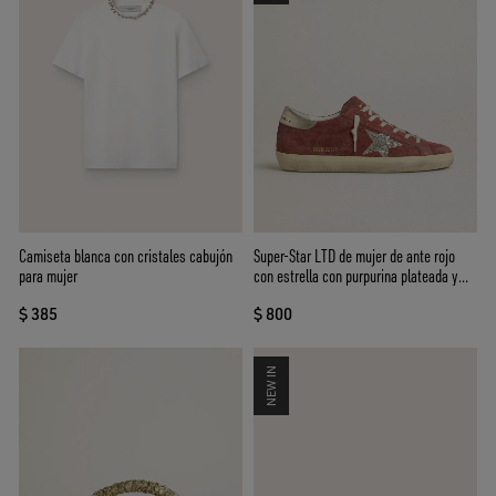
Camiseta blanca con cristales cabujón
Super-Star LTD de mujer de ante rojo
para mujer
con estrella con purpurina plateada y
refuerzo del talón de piel laminada
$ 385
$ 800
NEW IN