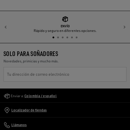
ENVÍO
Anterior
S
Rápido y seguro en diferentes opciones.
SOLO PARA SOÑADORES
Novedades, primicias y mucho más.
Tu dirección de correo electrónico
Golden Goose Services
Enviar a:
Colombia / español
Localizador de tiendas
Llámanos