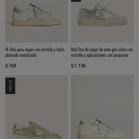
Hi-Star para mujer con estrella y talón
Ball Star de mujer de ante gris claro con
plateado metalizado
estrella y aplicaciones con purpurina
$ 760
$ 1.130
NEW IN