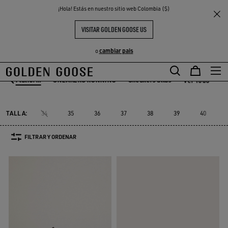
THE
¡Hola! Estás en nuestro sitio web Colombia ($)
Mujer
Sneakers
Platform
S
EXPERIENCIAS
COMMUNITY
ZAPATILLAS PLATAFORMA MUJER
VISITAR GOLDEN GOOSE US
40 PRODUCTOS
cambiar pais
o
i®
Platform
SNEAKERS RUNNING
Sneakers altas
Ver Todo
vski®
Platform
SNEAKERS RUNNING
Sneakers altas
TALLA:
34
35
36
37
38
39
40
FILTRAR Y ORDENAR