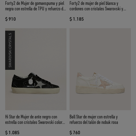
Forty2 de Mujer de gomaespuma y piel
Forty2 de mujer de piel blanca y
negra con estrella de TPU y refuerzo del
cordones con cristales Swarovski y
talón de piel negra
estrella gris
$ 910
$ 1.185
SWAROVSKI CRYSTALS
Hi Star de Mujer de ante negro con
Ball Star de mujer con estrella y
estrella con cristales Swarovski color
refuerzo del talón de nobuk rosa
plateado
$ 1.085
$ 760