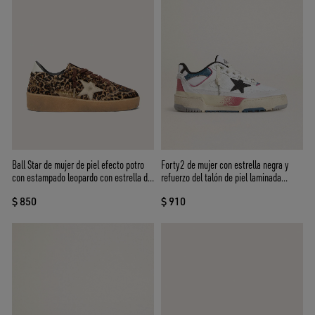
Ball Star de mujer de piel efecto potro
Forty2 de mujer con estrella negra y
con estampado leopardo con estrella de
refuerzo del talón de piel laminada
piel platino y refuerzo del talón de piel
plateada
$ 850
$ 910
blanca