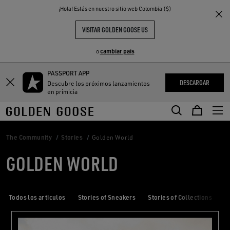
THE
¡Hola! Estás en nuestro sitio web Colombia ($)
S
EXPERIENCIAS
COMMUNITY
VISITAR GOLDEN GOOSE US
cambiar pais
o
PASSPORT APP
DESCARGAR
Descubre los próximos lanzamientos
en primicia
The Community
Stories
Golden World
GOLDEN WORLD
Todos los articulos
Stories of Sneakers
Stories of Collections
S