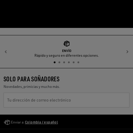
ENVÍO
Anterior
S
Rápido y seguro en diferentes opciones.
SOLO PARA SOÑADORES
Novedades, primicias y mucho más.
Tu dirección de correo electrónico
Golden Goose Services
Enviar a:
Colombia / español