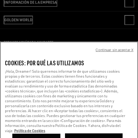
INFORMACIÓN DE LA EMPRESA
PREGUNTAS FRECUENTES
REVISA TU PEDIDO
SOMOS GOLDEN
ENVÍO
GOLDEN WORLD
CÓDIGO ÉTICO
DEVOLUCIONES
SOSTENIBILIDAD
OFICINA DE PRENSA
PAGO
TRABAJA CON NOSOTROS
CONDICIONES DE VENTA
GUÍA DE TALLAS
ESTAMOS AQUÍ PARA AYUDARTE
OFICINA DE PRENSA
CONDICIONES DE USO
Continuar sin aceptar X
¿Estás usando un lector de pantalla y estás teniendo problemas?
POLÍTICA DE PRIVACIDAD
COOKIES
Ponte en contacto con nosotros
COOKIES: POR QUÉ LAS UTILIZAMOS
CONFIGURACIÓN DE COOKIES
¡Hola, Dreamer! Solo queremos informarte de que utilizamos cookies
propias y de terceros. Estas cookies tienen fines funcionales y
estadísticos: garantizan el correcto funcionamiento del sitio web y
Hecho con ❤ en Venecia.
evalúan su rendimiento y uso de forma estadística (las denominadas
«cookies técnicas», que incluyen las «cookies estadísticas»). Además,
Golden Goose S.p.A. ©2026 - Todos los derechos reservados.
Más información
utilizamos cookies con fines de marketing y únicamente con tu
consentimiento. Esto nos permite mejorar tu experiencia Golden y
personalizarla con contenido exclusivo basado en tus intereses y
preferencias. Al hacer clic en «Aceptar todas las cookies», consientes el
uso de todas las cookies. Puedes gestionar tus preferencias en cualquier
momento entrando en la sección «Configuración de cookies». Para más
información, consulta nuestra Política de Cookies. Y ahora, disfruta del
Política de Cookies
viaje.