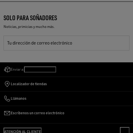
SOLO PARA SOÑADORES
Noticias, primicias y mucho más.
Tu dirección de correo electrónico
Enviar a:
Colombia
/
Español
Localizador de tiendas
Llámanos
Escríbenos un correo electrónico
ATENCIÓN AL CLIENTE