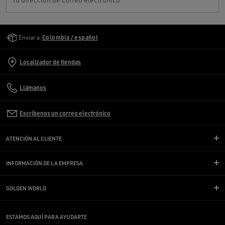
Golden Goose Services
Enviar a:
Colombia / español
Localizador de tiendas
Llámanos
Escríbenos un correo electrónico
ATENCIÓN AL CLIENTE
INFORMACIÓN DE LA EMPRESA
GOLDEN WORLD
ESTAMOS AQUÍ PARA AYUDARTE