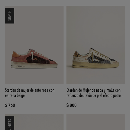
NEW IN
Stardan de mujer de ante rosa con
Stardan de Mujer de napa y malla con
estrella beige
refuerzo del talón de piel efecto potro
con estampado leopardo
$ 760
$ 800
LIMITED