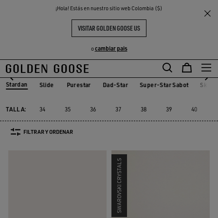
THE
¡Hola! Estás en nuestro sitio web Colombia ($)
Mujer
Sneakers
Stardan
S
EXPERIENCIAS
COMMUNITY
STARDAN MUJER
VISITAR GOLDEN GOOSE US
25 PRODUCTOS
cambiar pais
o
Stardan
Slide
Purestar
Dad-Star
Super-Star Sabot
Sky-S
Slide
Purestar
Dad-Star
Super-Star Sabot
Sky-
Stardan
TALLA:
34
35
36
37
38
39
40
FILTRAR Y ORDENAR
SWAROVSKI CRYSTALS