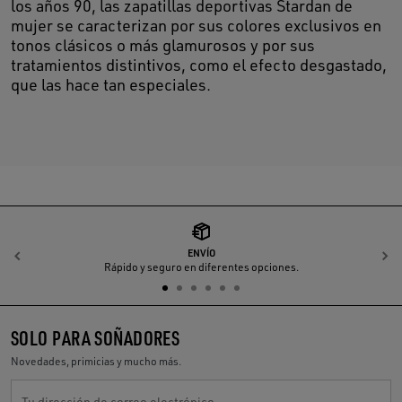
los años 90, las zapatillas deportivas Stardan de
mujer se caracterizan por sus colores exclusivos en
tonos clásicos o más glamurosos y por sus
tratamientos distintivos, como el efecto desgastado,
que las hace tan especiales.
ENVÍO
Anterior
S
Rápido y seguro en diferentes opciones.
SOLO PARA SOÑADORES
Novedades, primicias y mucho más.
Tu dirección de correo electrónico