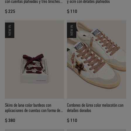
con cuentas plateadas y tres broches
y ocre con detalles plateados
aplicados
$ 225
$ 110
NEW IN
NEW IN
Skins de lana color burdeos con
Cordones de lúrex color melocotón con
aplicaciones de cuentas con forma de
detalles dorados
flor
$ 380
$ 110