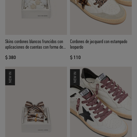
Skins cordones blancos fruncidos con
Cordones de jacquard con estampado
aplicaciones de cuentas con forma de
leopardo
flor
$ 380
$ 110
NEW IN
NEW IN