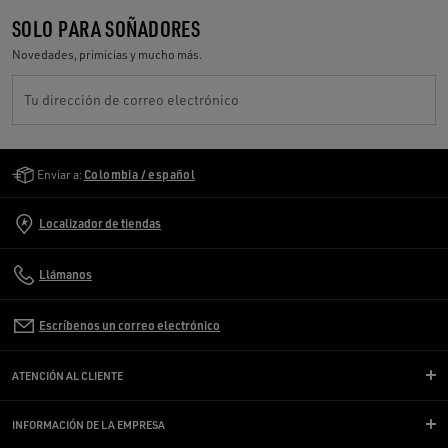
SOLO PARA SOÑADORES
Novedades, primicias y mucho más.
Tu dirección de correo electrónico
Golden Goose Services
Enviar a:
Colombia / español
Localizador de tiendas
Llámanos
Escríbenos un correo electrónico
ATENCIÓN AL CLIENTE
INFORMACIÓN DE LA EMPRESA