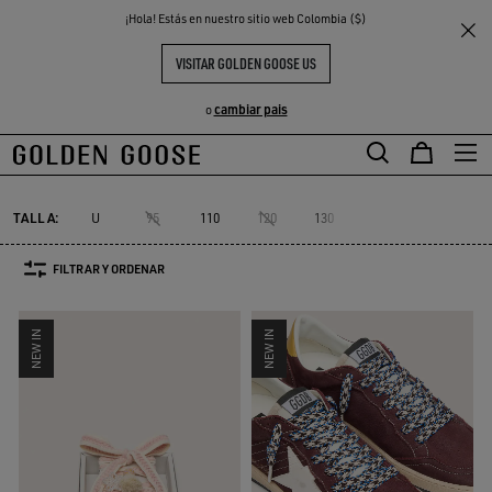
THE
¡Hola! Estás en nuestro sitio web Colombia ($)
Mujer
Complementos
Cordones
S
EXPERIENCIAS
COMMUNITY
CORDONES ZAPATILLAS MUJER
VISITAR GOLDEN GOOSE US
89 PRODUCTOS
cambiar pais
o
Cordones
Accesorios para bolsos
Calcetines
Joyas
Sombrer
Cordones
Accesorios para bolsos
Calcetines
Joyas
Sombre
TALLA:
U
95
110
120
130
FILTRAR Y ORDENAR
NEW IN
NEW IN