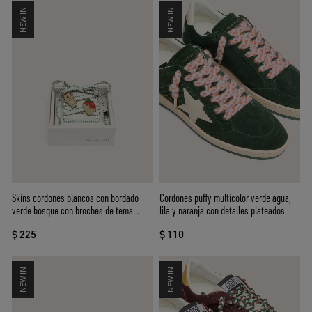
NEW IN
NEW IN
Skins cordones blancos con bordado
Cordones puffy multicolor verde agua,
verde bosque con broches de tema
lila y naranja con detalles plateados
fresas
$ 225
$ 110
NEW IN
NEW IN