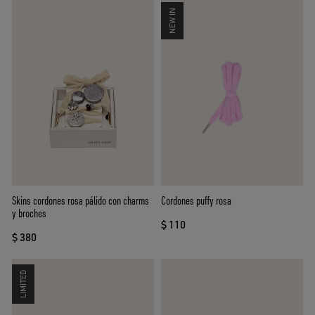
NEW IN
Skins cordones rosa pálido con charms
Cordones puffy rosa
y broches
$ 110
$ 380
LIMITED