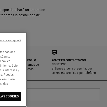
ransportista hará un intento de
 tenemos la posibilidad de
nuar sin aceptar X
tas cookies
alúan su
ENVOLTORIO PARA REGALO
PONTE EN CONTACTO CON
«cookies
NOSOTROS
Nosotros nos encargamos de
imiento. Esto
Si tienes alguna pregunta, por
sorprender a quien amas
tus intereses y
correo electrónico o por teléfono
ies. Puedes
kies». Para
ookies
co
LAS COOKIES