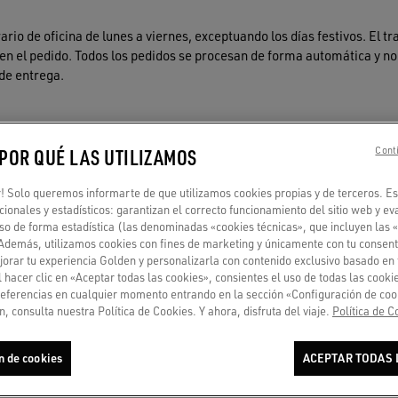
ario de oficina de lunes a viernes, exceptuando los días festivos. El t
 en el pedido. Todos los pedidos se procesan de forma automática y no
 de entrega.
 POR QUÉ LAS UTILIZAMOS
Conti
 Solo queremos informarte de que utilizamos cookies propias y de terceros. Es
ncionales y estadísticos: garantizan el correcto funcionamiento del sitio web y ev
PAGO
RECIBIR NOTIFICACIÓN
so de forma estadística (las denominadas «cookies técnicas», que incluyen las 
Con tarjeta o pagos seguros a
¿Regalo agotado? Disponibilidad
 Además, utilizamos cookies con fines de marketing y únicamente con tu consent
plazos
en tienda o sugerencias top para ti
orar tu experiencia Golden y personalizarla con contenido exclusivo basado en 
l hacer clic en «Aceptar todas las cookies», consientes el uso de todas las cook
referencias en cualquier momento entrando en la sección «Configuración de coo
, consulta nuestra Política de Cookies. Y ahora, disfruta del viaje.
Política de C
Tu dirección de correo electróni
n de cookies
ACEPTAR TODAS 