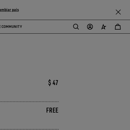
ambiar pais
E COMMUNITY
$ 47
FREE