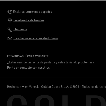
Golden Goose Services
Enviar a:
Colombia / español
Localizador de tiendas
Llámanos
Escríbenos un correo electrónico
ESTAMOS AQUÍ PARA AYUDARTE
¿Estás usando un lector de pantalla y estás teniendo problemas?
Ponte en contacto con nosotros
Hecho con ❤ en Venecia.
Golden Goose S.p.A. ©2026 - Todos los derech