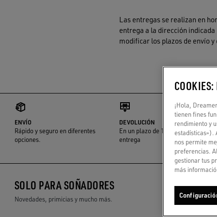
Las entregas se realizan en hor
entrega a la dirección indicada
modificar los plazos de envío y
COOKIES:
¡Hola, Dreamer!
tienen fines fu
ENVÍO
DEVOLUCIÓN
rendimiento y u
Rápido y seguro en diferentes
En un plazo de 14 días tras la
estadísticas»).
opciones.
entrega
nos permite mej
preferencias. A
gestionar tus p
más información
SOLO PARA SOÑADORES
Configuració
Novedades, primicias y mucho más.