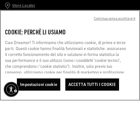
Store Locator
Continua senza accettare X
Chiamaci
COOKIE: PERCHÈ LI USIAMO
Scrivici una e-mail
Ciao Dreamer! Ti informiamo che utilizziamo cookie, di prime e terze
parti. Questi cookie hanno finalità funzionali e statistiche: assicurano
SERVIZIO CLIENTI
il corretto funzionamento del sito e valutano in forma statistica la
sua performance e il suo utilizzo (sono i cosiddetti 'cookie tecnici',
che comprendono i 'cookie statistici'). Inoltre, solo previo tuo
CORPORATE
consenso, utilizziamo cookie per finalità di marketing e profilazione.
Questi ci permettono di migliorare la tua esperienza Golden,
personalizzandola con contenuti unici in linea con i tuoi interessi e
TERMINI D'USO
Impostazioni cookie
ACCETTA TUTTI I COOKIE
desideri. Cliccando su 'Accetta tutti i cookie', ci presti il tuo consenso
all'utilizzo di tutti i cookie. Potrai comunque configurare le tue
preferenze in ogni momento accedendo alla sezione 'Impostazioni
SIAMO QUI PER AIUTARTI
cookie'. Per saperne di più, consulta la nostra Cookie Policy. Ora,
Stai utilizzando uno screen reader e hai difficoltà?
goditi il viaggio.
Cookie Policy
Contattaci
Made with ❤ in Venice.