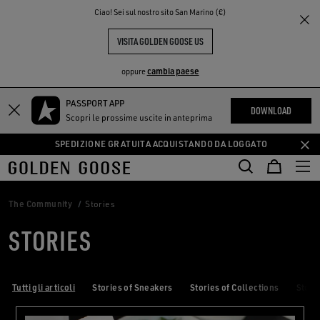
THE
Ciao! Sei sul nostro sito San Marino (€)
PERIENCE
COMMUNITY
VISITA GOLDEN GOOSE US
cambia paese
oppure
PASSPORT APP
Vai
Vai
DOWNLOAD
Scopri le prossime uscite in anteprima
al
al
contenuto
contenuto
SPEDIZIONE GRATUITA ACQUISTANDO DA LOGGATO
principale
del
piè
di
The Community
Stories
pagina
STORIES
Tutti gli articoli
Stories of Sneakers
Stories of Collections
Stori