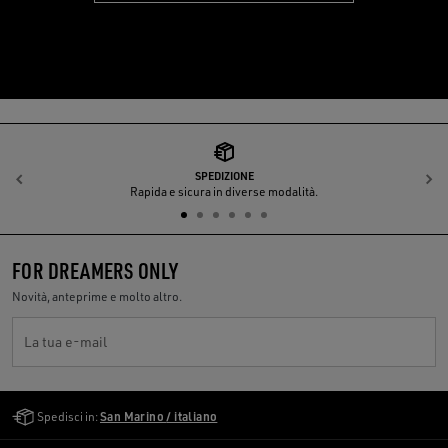
SPEDIZIONE
Indietro
A
Rapida e sicura in diverse modalità.
FOR DREAMERS ONLY
Novità, anteprime e molto altro.
La tua e-mail
Golden Goose Services
Spedisci in:
San Marino / italiano