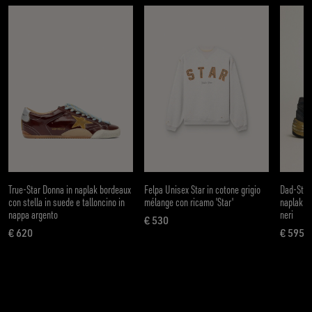
True-Star Donna in naplak bordeaux
Felpa Unisex Star in cotone grigio
Dad-Star
con stella in suede e talloncino in
mélange con ricamo 'Star'
naplak ne
nappa argento
neri
€ 530
prezzo attuale € 530
€ 620
€ 595
prezzo attuale € 620
prezz