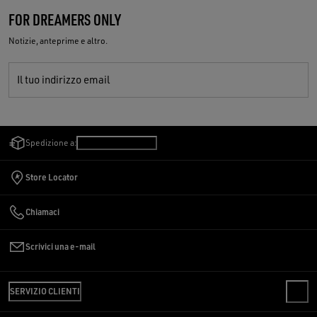
FOR DREAMERS ONLY
Notizie, anteprime e altro.
Il tuo indirizzo email
Spedizione a:
San Marino
/
Italiano
Store Locator
Chiamaci
Scrivici una e-mail
SERVIZIO CLIENTI