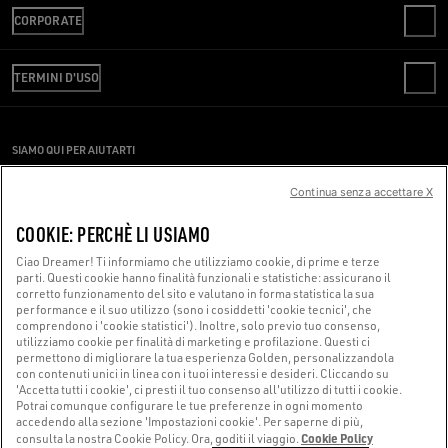
CONTATTI
CORPORATE
FAQ
VERIFICA IL TUO ORDINE
WE ARE GOLDEN
SPEDIZIONI
TERMINI D'USO
CODICE ETICO
RESI
SOSTENIBILITÀ
TERMINI DI VENDITA
PAGAMENTI
LAVORA CON NOI
CONDIZIONI DI UTILIZZO
GUIDA ALLE TAGLIE
SIAMO QUI PER AIUTARTI
PRESS OFFICE
PRIVACY POLICY
Stai utilizzando uno screen reader e hai difficoltà?
COOKIES
Continua senza accettare X
IMPOSTAZIONI COOKIE
Contattaci
COOKIE: PERCHÈ LI USIAMO
WHISTLEBLOWING
Ciao Dreamer! Ti informiamo che utilizziamo cookie, di prime e terze
DICHIARAZIONE DI ACCESSIBILITÀ
parti. Questi cookie hanno finalità funzionali e statistiche: assicurano il
Made with ❤ in Venice.
corretto funzionamento del sito e valutano in forma statistica la sua
performance e il suo utilizzo (sono i cosiddetti 'cookie tecnici', che
Golden Goose S.p.A. ©2026 - All Rights Reserved.
Maggiori informazioni
comprendono i 'cookie statistici'). Inoltre, solo previo tuo consenso,
utilizziamo cookie per finalità di marketing e profilazione. Questi ci
permettono di migliorare la tua esperienza Golden, personalizzandola
con contenuti unici in linea con i tuoi interessi e desideri. Cliccando su
'Accetta tutti i cookie', ci presti il tuo consenso all'utilizzo di tutti i cookie.
Potrai comunque configurare le tue preferenze in ogni momento
accedendo alla sezione 'Impostazioni cookie'. Per saperne di più,
Cookie Policy
consulta la nostra Cookie Policy. Ora, goditi il viaggio.