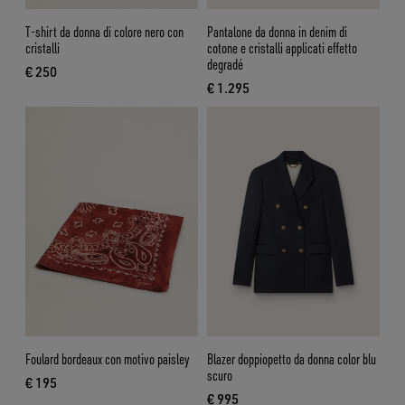
T-shirt da donna di colore nero con
Pantalone da donna in denim di
cristalli
cotone e cristalli applicati effetto
degradé
€ 250
prezzo attuale € 250
€ 1.295
prezzo attuale € 1.295
Foulard bordeaux con motivo paisley
Blazer doppiopetto da donna color blu
scuro
€ 195
prezzo attuale € 195
€ 995