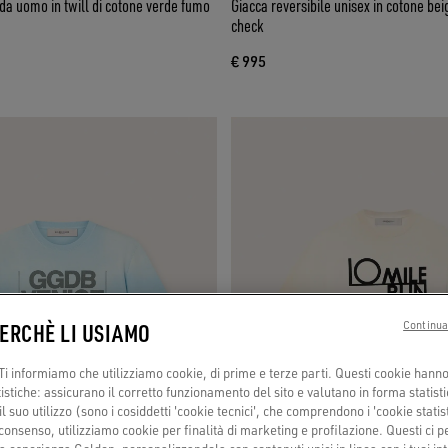
da uomo in twill di cotone verde fumo
Giacca reversibile unisex in cotone be
check
€ 995
PERCHÈ LI USIAMO
Continua
i informiamo che utilizziamo cookie, di prime e terze parti. Questi cookie hanno 
tistiche: assicurano il corretto funzionamento del sito e valutano in forma statisti
 suo utilizzo (sono i cosiddetti 'cookie tecnici', che comprendono i 'cookie statisti
consenso, utilizziamo cookie per finalità di marketing e profilazione. Questi ci 