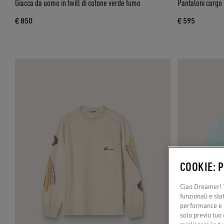
Giacca da uomo in twill di cotone verde fumo
Pantaloni cargo 
€ 850
€ 595
COOKIE: 
Ciao Dreamer! T
funzionali e sta
performance e il
solo previo tuo 