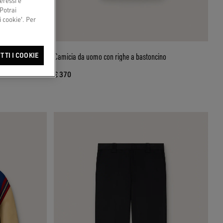
eressi e
 Potrai
 cookie'. Per
logo e stampa
Camicia da uomo con righe a bastoncino
TTI I COOKIE
€ 370