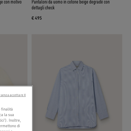
ige con motivo
Pantaloni da uomo in cotone beige degradé con
dettagli check
€ 495
 senza accettare X
finalità
ca la sua
ci'). Inoltre,
permettono di