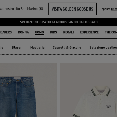
VISITA GOLDEN GOOSE US
sul nostro sito San Marino (€)
cam
oppure
SPEDIZIONE GRATUITA ACQUISTANDO DA LOGGATO
EAKERS
DONNA
UOMO
KIDS
REGALI
EXPERIENCE
THE CO
cie
Blazer
Maglieria
Cappotti & Giacche
Selezione Leathe
cie
Blazer
Maglieria
Cappotti & Giacche
Selezione Lea