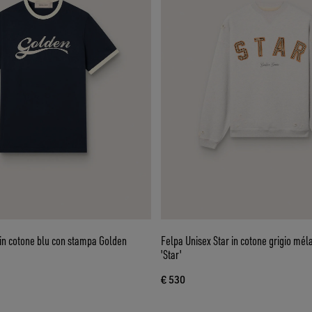
 in cotone blu con stampa Golden
Felpa Unisex Star in cotone grigio mé
'Star'
€ 530