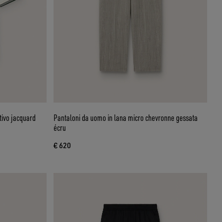
tivo jacquard
Pantaloni da uomo in lana micro chevronne gessata
écru
€ 620