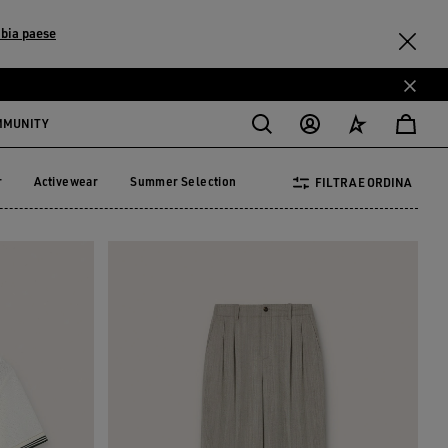
bia paese
MMUNITY
r
Activewear
Summer Selection
FILTRA E ORDINA
ther
Activewear
Summer Selection