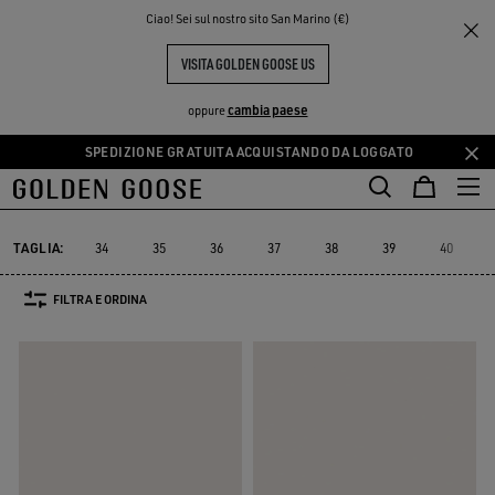
THE
Ciao! Sei sul nostro sito San Marino (€)
Donna
Sneakers
True-Star
PERIENCE
COMMUNITY
TRUE-STAR DONNA
VISITA GOLDEN GOOSE US
11 PRODOTTI
cambia paese
oppure
SPEDIZIONE GRATUITA ACQUISTANDO DA LOGGATO
Vai
Vai
al
al
True-Star
Mid Star
Running Sole
Hi Star
Stardan
Slide
Mid Star
Running Sole
Hi Star
Stardan
Slide
True-Star
contenuto
contenuto
principale
del
TAGLIA:
34
35
36
37
38
39
40
piè
di
FILTRA E ORDINA
pagina