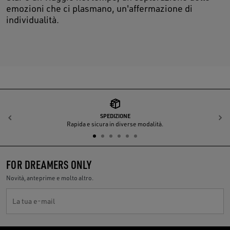
emozioni che ci plasmano, un'affermazione di
individualità.
SPEDIZIONE
Indietro
A
Rapida e sicura in diverse modalità.
FOR DREAMERS ONLY
Novità, anteprime e molto altro.
La tua e-mail