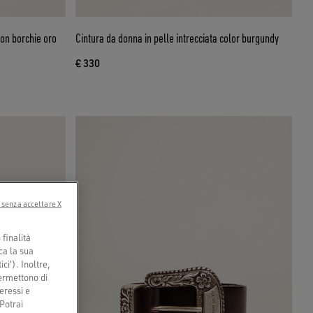
con borchie oro
Cintura da donna in pelle intrecciata color burgundy
€ 330
 senza accettare X
finalità
ca la sua
ci'). Inoltre,
permettono di
eressi e
 Potrai