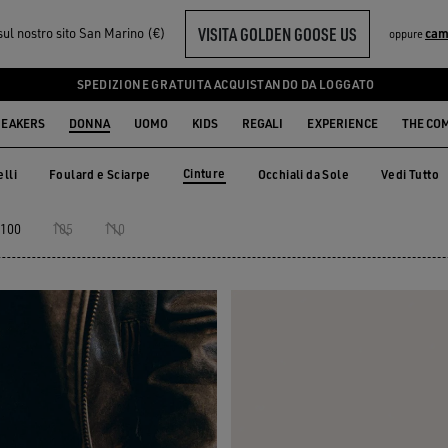
VISITA GOLDEN GOOSE US
sul nostro sito San Marino (€)
cam
oppure
SPEDIZIONE GRATUITA ACQUISTANDO DA LOGGATO
EAKERS
DONNA
UOMO
KIDS
REGALI
EXPERIENCE
THE CO
Cinture
lli
Foulard e Sciarpe
Occhiali da Sole
Vedi Tutto
elli
Foulard e Sciarpe
Occhiali da Sole
Cinture
100
105
110