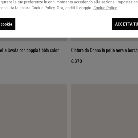
urare le tue preferenze in ogni momento accedendo alla sezione 'Impostazioni
consulta la nostra Cookie Policy. Ora, goditi il viaggio.
Cookie Policy
 cookie
ACCETTA TU
elle lavata con doppia fibbia color
Cintura da Donna in pelle nera e borch
€ 370