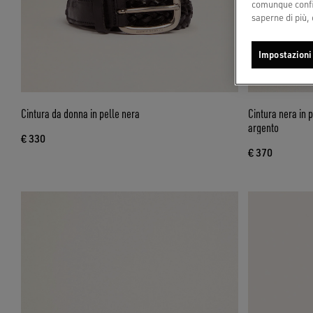
comunque config
saperne di più, 
Impostazioni
Cintura da donna in pelle nera
Cintura nera in p
argento
€ 330
€ 370