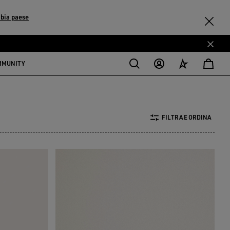
bia paese
MMUNITY
FILTRA E ORDINA