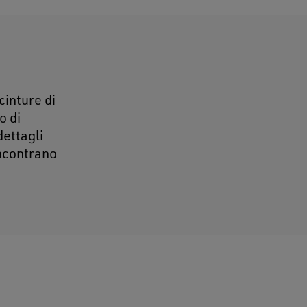
cinture di
o di
dettagli
 incontrano