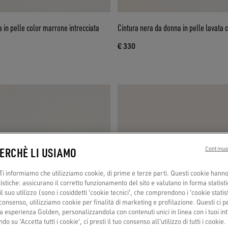
 in pelle color marrone intrecciata
Cintura nera da donna in pelle lavata 
€ 330
PERCHÈ LI USIAMO
Continua
i informiamo che utilizziamo cookie, di prime e terze parti. Questi cookie hanno 
tistiche: assicurano il corretto funzionamento del sito e valutano in forma statisti
 suo utilizzo (sono i cosiddetti 'cookie tecnici', che comprendono i 'cookie statisti
consenso, utilizziamo cookie per finalità di marketing e profilazione. Questi ci 
a esperienza Golden, personalizzandola con contenuti unici in linea con i tuoi int
do su 'Accetta tutti i cookie', ci presti il tuo consenso all'utilizzo di tutti i cookie.