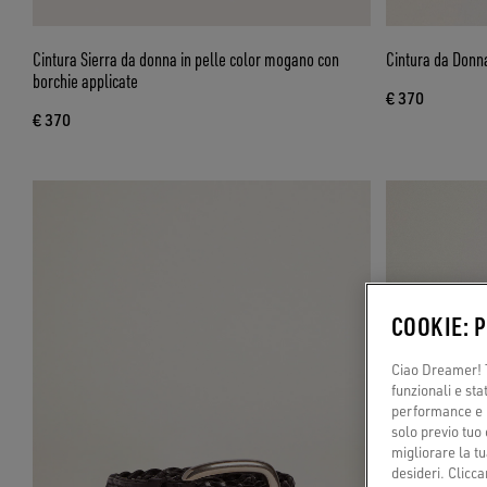
Cintura Sierra da donna in pelle color mogano con
Cintura da Donna
borchie applicate
€ 370
€ 370
COOKIE: 
Ciao Dreamer! T
funzionali e sta
performance e il
solo previo tuo 
migliorare la tu
desideri. Cliccan