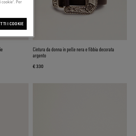
 cookie'. Per
TTI I COOKIE
ie
Cintura da donna in pelle nera e fibbia decorata
argento
€ 330