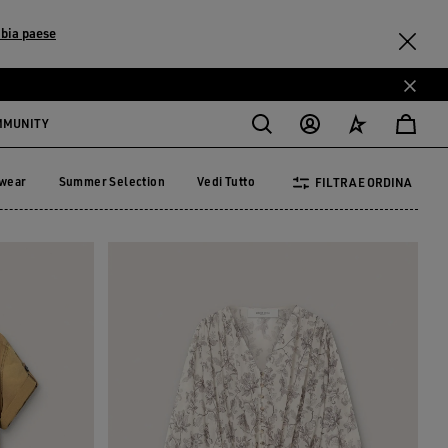
bia paese
MMUNITY
ewear
Summer Selection
Vedi Tutto
FILTRA E ORDINA
vewear
Summer Selection