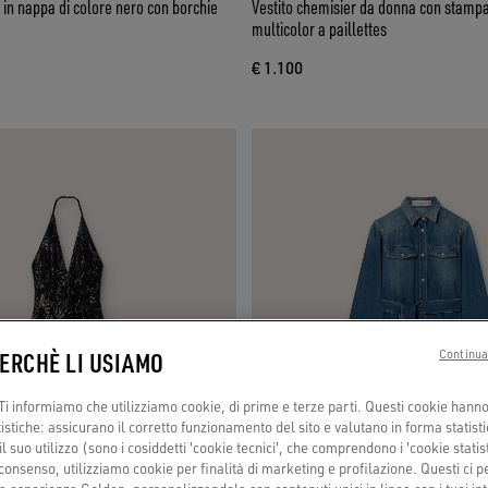
 in nappa di colore nero con borchie
Vestito chemisier da donna con stampa
multicolor a paillettes
€ 1.100
PERCHÈ LI USIAMO
Continua
i informiamo che utilizziamo cookie, di prime e terze parti. Questi cookie hanno 
tistiche: assicurano il corretto funzionamento del sito e valutano in forma statisti
 suo utilizzo (sono i cosiddetti 'cookie tecnici', che comprendono i 'cookie statisti
consenso, utilizziamo cookie per finalità di marketing e profilazione. Questi ci 