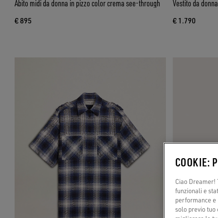
Abito midi da donna in pizzo color crema see-through
Vestito da donna
€ 895
€ 1.790
COOKIE: 
Ciao Dreamer! T
funzionali e sta
performance e il
solo previo tuo 