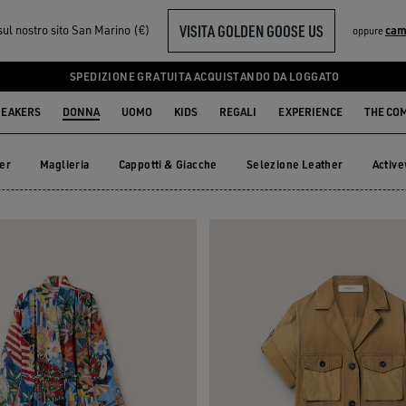
VISITA GOLDEN GOOSE US
sul nostro sito San Marino (€)
cam
oppure
SPEDIZIONE GRATUITA ACQUISTANDO DA LOGGATO
EAKERS
DONNA
UOMO
KIDS
REGALI
EXPERIENCE
THE CO
er
Maglieria
Cappotti & Giacche
Selezione Leather
Activ
zer
Maglieria
Cappotti & Giacche
Selezione Leather
Acti