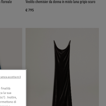
 floreale
Vestito chemisier da donna in misto lana grigio scuro
€ 795
 senza accettare X
finalità
ca la sua
ci'). Inoltre,
permettono di