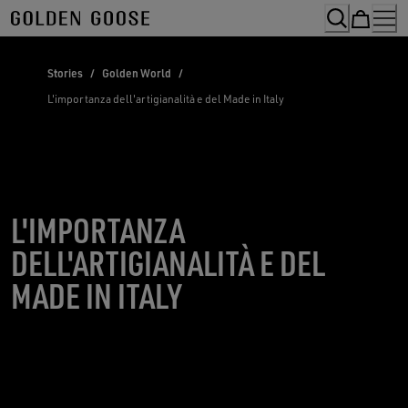
Skip
to
Content
Stories
/
Golden World
/
L'importanza dell'artigianalità e del Made in Italy
L'IMPORTANZA
DELL'ARTIGIANALITÀ E DEL
MADE IN ITALY