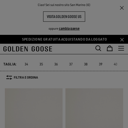
THE
Ciao! Sei sul nostro sito San Marino (€)
Donna
Sneakers
Space-Star
PERIENCE
COMMUNITY
SPACE-STAR DONNA
VISITA GOLDEN GOOSE US
19 PRODOTTI
cambia paese
oppure
SPEDIZIONE GRATUITA ACQUISTANDO DA LOGGATO
Vai
Vai
Must-have
Suede Selection
al
al
Space-Star
Starter
Sostenibile
Must-have
Suede Selecti
Starter
Sostenibile
Space-Star
contenuto
contenuto
principale
del
TAGLIA:
34
35
36
37
38
39
40
piè
di
FILTRA E ORDINA
pagina