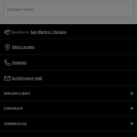
La tua e-mail
Golden Goose Services
Spedisci in:
San Marino / italiano
Store Locator
Chiamaci
Scrivici una e-mail
SERVIZIO CLIENTI
CORPORATE
TERMINI D'USO