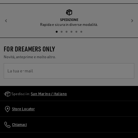
SPEDIZIONE
Indietro
A
Rapida e sicura in diverse modalità.
FOR DREAMERS ONLY
Novità, anteprime e molto altro.
La tua e-mail
Golden Goose Services
Spedisci in:
San Marino / italiano
Store Locator
Chiamaci