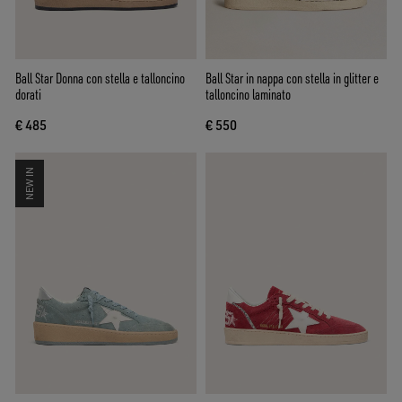
Ball Star Donna con stella e talloncino
Ball Star in nappa con stella in glitter e
dorati
talloncino laminato
€ 485
€ 550
NEW IN