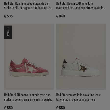
Ball Star Donna in suede lavanda con
Ball Star Donna LAB in velluto
stella in glitter argento e talloncino in
matelassé marrone con strass e stella
pelle laminata
in pelle nera
€ 535
€ 840
LIMITED
Ball Star LTD donna in suede rosa con
Ball Star con stella in cavallino leo e
stella in pelle crema e inserti in suede
talloncino in pelle laminata nera
rosso
€ 550
€ 550