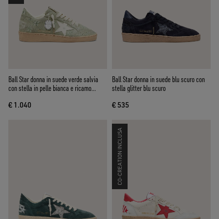
Ball Star donna in suede verde salvia
Ball Star donna in suede blu scuro con
con stella in pelle bianca e ricamo
stella glitter blu scuro
floreale con Swarovski ton sur ton
€ 1.040
€ 535
CO-CREATION INCLUSA