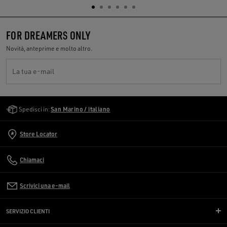
FOR DREAMERS ONLY
Novità, anteprime e molto altro.
La tua e-mail
Golden Goose Services
Spedisci in:
San Marino / italiano
Store Locator
Chiamaci
Scrivici una e-mail
SERVIZIO CLIENTI